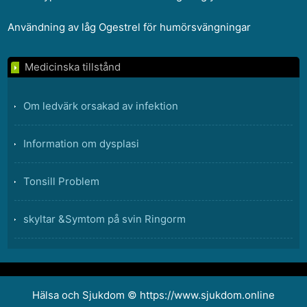
Användning av låg Ogestrel för humörsvängningar
Medicinska tillstånd
Om ledvärk orsakad av infektion
Information om dysplasi
Tonsill Problem
skyltar &Symtom på svin Ringorm
Ljumskbråck Vs . Ventrala bråck
Fibromyalgi Viktminskning Foods
Hälsa och Sjukdom © https://www.sjukdom.online