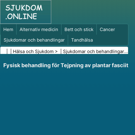
Hem
Alternativ medicin
Bett och stick
Cancer
Sjukdomar och behandlingar
Tandhälsa
Kost och näring
Familjehälsa
| |
Hälsa och Sjukdom
> |
Sjukdomar och behandlingar
|
Med
Hälso- och sjukvårdsbranschen
Psykisk hälsa
Fysisk behandling för Tejpning av plantar fasciit
Folkhälsa och säkerhet
Kirurgi och ingrepp
Hälsa