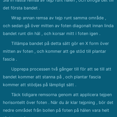
Slå in nästa remsa av tejp runt hälen , och bifoga det till
det första bandet .
Wrap annan remsa av tejp runt samma område ,
och sedan gå över mitten av foten diagonalt innan linda
bandet runt din häl , och korsar mitt i foten igen .
Tillämpa bandet på detta sätt gör en X form över
mitten av foten , och kommer att ge stöd till plantar
fascia .
Upprepa processen två gånger till för att se till att
bandet kommer att stanna på , och plantar fascia
kommer att stödjas på lämpligt sätt .
Täck tidigare remsorna genom att applicera tejpen
horisontellt över foten . När du är klar tejpning , bör det
nedre området från bollen på foten på hälen vara helt