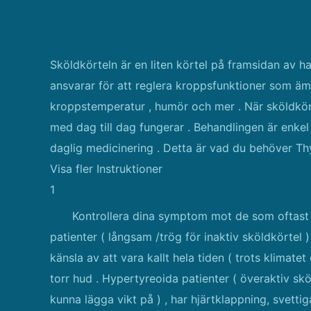
Sköldkörteln är en liten körtel på framsidan av 
ansvarar för att reglera kroppsfunktioner som ämne
kroppstemperatur , humör och mer . När sköldkörtel
med dag till dag fungerar . Behandlingen är enkel
daglig medicinering . Detta är vad du behöver T
Visa fler Instruktioner
1
Kontrollera dina symptom mot de som oftast
patienter ( långsam /trög för inaktiv sköldkörtel )
känsla av att vara kallt hela tiden ( trots klimate
torr hud . Hypertyreoida patienter ( överaktiv sköl
kunna lägga vikt på ) , har hjärtklappning, svett