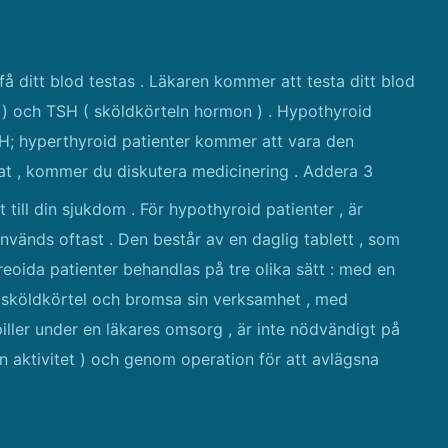
få ditt blod testas . Läkaren kommer att testa ditt blod
 ) och TSH ( sköldkörteln hormon ) . Hypothyroid
H; hyperthyroid patienter kommer att vara den
tat , kommer du diskutera medicinering . Addera 3
 till din sjukdom . För hypothyroid patienter , är
vänds oftast . Den består av en daglig tablett , som
eoida patienter behandlas på tre olika sätt : med en
iv sköldkörtel och bromsa sin verksamhet , med
piller under en läkares omsorg , är inte nödvändigt på
ln aktivitet ) och genom operation för att avlägsna