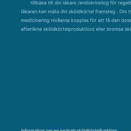
tillbaka till din läkare /endokrinolog för reg
läkaren kan mäta din sköldkörtel framsteg . Om 
medicinering nivåerna kopplas för att få den dos
efterlikna sköldkörtelproduktion( eller bromsa sk
Information om en nedsatt sköldkörtelfunktion