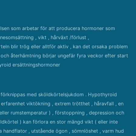
halsen som arbetar för att producera hormoner som
somsättning , vikt , hårväxt /förlust ,
n blir trög eller alltför aktiv , kan det orsaka problem
 och återhämtning börjar ungefär fyra veckor efter start
hyroid ersättningshormoner
 förknippas med sköldkörtelsjukdom . Hypothyroid
 erfarenhet viktökning , extrem trötthet , håravfall , en
t eller rumstemperatur ) , förstoppning , depression och
dkörtel ) kan förlora en stor mängd vikt ( eller inte
iga handflator , utstående ögon , sömnlöshet , varm hud