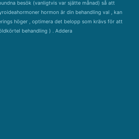
elbundna besök (vanligtvis var sjätte månad) så att
tyroideahormoner hormon är din behandling val , kan
erings höger , optimera det belopp som krävs för att
öldkörtel behandling ) . Addera