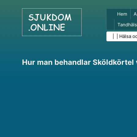
Hem
A
Tandhäls
Folkhäls
| |
Hälsa o
Hur man behandlar Sköldkörtel v