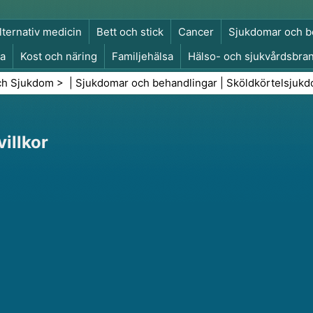
lternativ medicin
Bett och stick
Cancer
Sjukdomar och b
a
Kost och näring
Familjehälsa
Hälso- och sjukvårdsbra
a och säkerhet
Kirurgi och ingrepp
Hälsa
ch Sjukdom
> |
Sjukdomar och behandlingar
|
Sköldkörtelsjuk
illkor