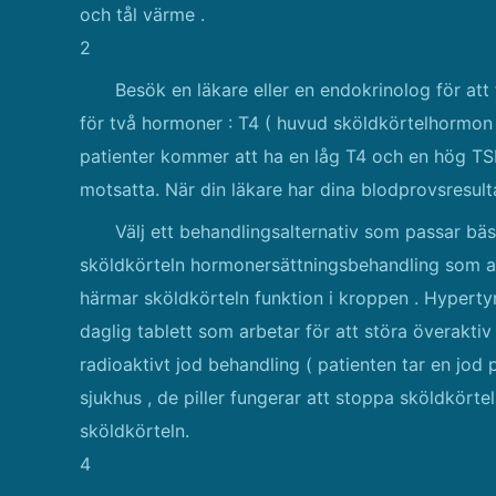
och tål värme .
2
Besök en läkare eller en endokrinolog för att 
för två hormoner : T4 ( huvud sköldkörtelhormon
patienter kommer att ha en låg T4 och en hög TS
motsatta. När din läkare har dina blodprovsresul
Välj ett behandlingsalternativ som passar bäst
sköldkörteln hormonersättningsbehandling som an
härmar sköldkörteln funktion i kroppen . Hypertyr
daglig tablett som arbetar för att störa överakt
radioaktivt jod behandling ( patienten tar en jod 
sjukhus , de piller fungerar att stoppa sköldkörte
sköldkörteln.
4