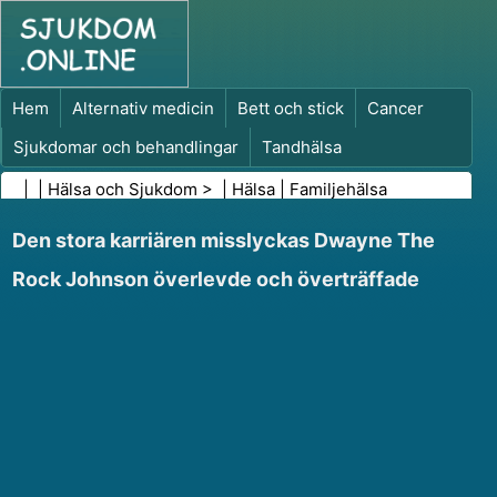
Hem
Alternativ medicin
Bett och stick
Cancer
Sjukdomar och behandlingar
Tandhälsa
Kost och näring
Familjehälsa
| |
Hälsa och Sjukdom
> |
Hälsa
|
Familjehälsa
Hälso- och sjukvårdsbranschen
Psykisk hälsa
Den stora karriären misslyckas Dwayne The
Folkhälsa och säkerhet
Kirurgi och ingrepp
Hälsa
Rock Johnson överlevde och överträffade