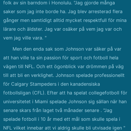
folk av sin barndom i Honolulu. "Jag gjorde många
saker som jag inte borde ha. Jag blev arresterad flera
gånger men samtidigt alltid mycket respektfull för mina
lärare och äldster. Jag var osäker på vem jag var och
vem jag ville vara. "
Men den enda sak som Johnson var säker på var
att han ville ta sin passion för sport och fotboll hela
vägen till NFL. Och ett ögonblick var drömmen på väg
till att bli en verklighet. Johnson spelade professionellt
för Calgary Stampeders i den kanadensiska
fotbollsligan (CFL). Efter att ha spelat collegefotboll för
universitetet i Miami spelade Johnson sig sällan när han
senare skars från laget två månader senare . "Jag
spelade fotboll i 10 år med ett mål som skulle spela i
NFL vilket innebar att vi aldrig skulle bli utvisade igen "