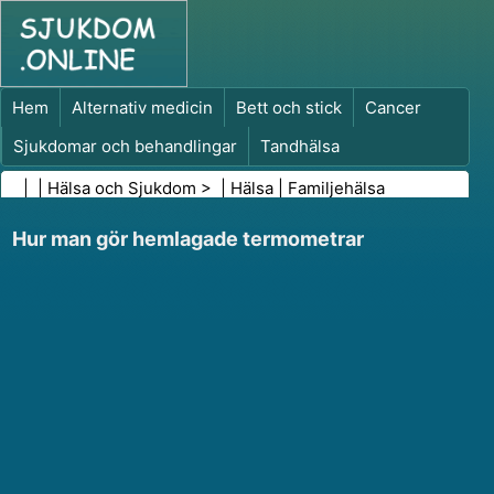
Hem
Alternativ medicin
Bett och stick
Cancer
Sjukdomar och behandlingar
Tandhälsa
Kost och näring
Familjehälsa
| |
Hälsa och Sjukdom
> |
Hälsa
|
Familjehälsa
Hälso- och sjukvårdsbranschen
Psykisk hälsa
Hur man gör hemlagade termometrar
Folkhälsa och säkerhet
Kirurgi och ingrepp
Hälsa