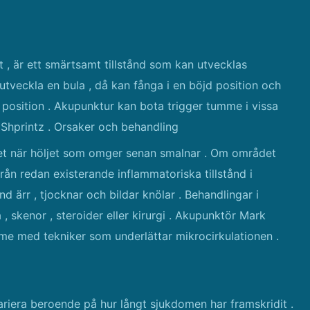
 , är ett smärtsamt tillstånd som kan utvecklas
er utveckla en bula , då kan fånga i en böjd position och
jd position . Akupunktur kan bota trigger tumme i vissa
k Shprintz . Orsaker och behandling
gret när höljet som omger senan smalnar . Om området
rån redan existerande inflammatoriska tillstånd i
nd ärr , tjocknar och bildar knölar . Behandlingar i
a , skenor , steroider eller kirurgi . Akupunktör Mark
me med tekniker som underlättar mikrocirkulationen .
riera beroende på hur långt sjukdomen har framskridit .