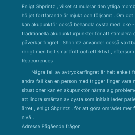
Enligt Shprintz , vilket stimulerar den ytliga me
höljet fortfarande är mjukt och följsamt . Om det
kan akupunktör också behandla cysta med icke - 
traditionella akupunkturpunkter för att stimulera
påverkar fingret . Shprintz använder också växtb
rörigt men helt smärtfritt och effektivt , efter
Reocurrences
Några fall av avtryckarfingret är helt enkelt
andra fall kan en person med trigger finger vara 
situationer kan en akupunktör närma sig problem
att lindra smärtan av cysta som initialt leder pat
ärret , enligt Shprintz , för att göra området me
nivå .
Adresse Pågående frågor