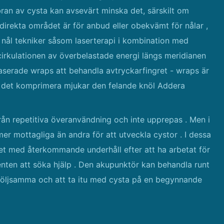
mbran av cysta kan avsevärt minska det, särskilt om
 direkta området är för anbud eller obekvämt för nålar ,
nål tekniker såsom laserterapi i kombination med
 cirkulationen av överbelastade energi längs meridianen
aserade wraps att behandla avtryckarfingret - wraps är
som det komprimera mjukar den felande knöl Addera
 från repetitiva överanvändning och inte upprepas . Men i
mer mottagliga än andra för att utveckla cystor . I dessa
et med återkommande underhåll efter att ha arbetat för
ienten att söka hjälp . Den akupunktör kan behandla runt
r följsamma och att ta itu med cysta på en begynnande