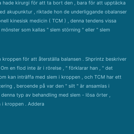
hade kirurgi för att ta bort den , bara för att upptäcka
med akupunktur , riktade hon de underliggande obalanser
ionell kinesisk medicin ( TCM ) , denna tendens vissa
 mönster som kallas " slem störning " eller " slem
 kroppen för att återställa balansen . Shprintz beskriver
 en flod inte är i rörelse , " förklarar han , " det
som kan inträffa med slem i kroppen , och TCM har ett
ering , beroende på var den " silt " är ansamlas i
denna typ av behandling med slem - lösa örter ,
 i kroppen . Addera