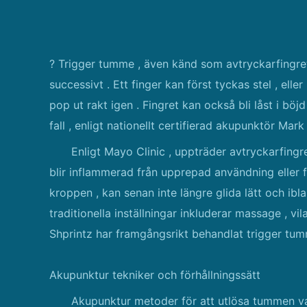
? Trigger tumme , även känd som avtryckarfingret
successivt . Ett finger kan först tyckas stel , ell
pop ut rakt igen . Fingret kan också bli låst i bö
fall , enligt nationellt certifierad akupunktör Mar
Enligt Mayo Clinic , uppträder avtryckarfin
blir inflammerad från upprepad användning eller f
kroppen , kan senan inte längre glida lätt och ibla
traditionella inställningar inkluderar massage , vil
Shprintz har framgångsrikt behandlat trigger tum
Akupunktur tekniker och förhållningssätt
Akupunktur metoder för att utlösa tummen va