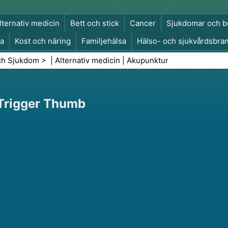
lternativ medicin
Bett och stick
Cancer
Sjukdomar och b
a
Kost och näring
Familjehälsa
Hälso- och sjukvårdsbra
a och säkerhet
Kirurgi och ingrepp
Hälsa
ch Sjukdom
> |
Alternativ medicin
|
Akupunktur
 Trigger Thumb