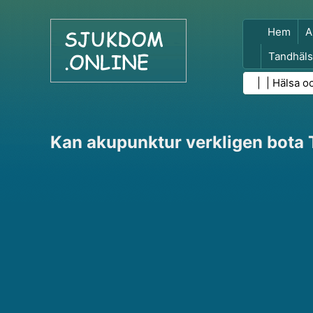
Hem
A
Tandhäls
Folkhäls
| |
Hälsa o
Kan akupunktur verkligen bota