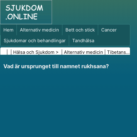
Hem
Alternativ medicin
Bett och stick
Cancer
Sjukdomar och behandlingar
Tandhälsa
Kost och näring
Familjehälsa
| |
Hälsa och Sjukdom
> |
Alternativ medicin
|
Tibetansk medicin
Hälso- och sjukvårdsbranschen
Psykisk hälsa
Vad är ursprunget till namnet rukhsana?
Folkhälsa och säkerhet
Kirurgi och ingrepp
Hälsa