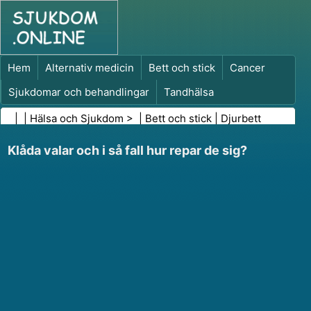
Hem
Alternativ medicin
Bett och stick
Cancer
Sjukdomar och behandlingar
Tandhälsa
Kost och näring
Familjehälsa
| |
Hälsa och Sjukdom
> |
Bett och stick
|
Djurbett
Hälso- och sjukvårdsbranschen
Psykisk hälsa
Klåda valar och i så fall hur repar de sig?
Folkhälsa och säkerhet
Kirurgi och ingrepp
Hälsa