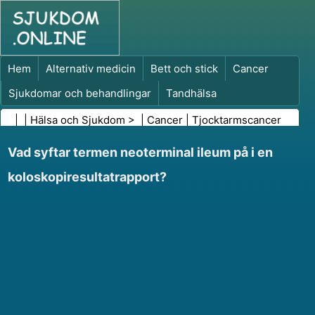
Hem
Alternativ medicin
Bett och stick
Cancer
Sjukdomar och behandlingar
Tandhälsa
Kost och näring
Familjehälsa
| |
Hälsa och Sjukdom
> |
Cancer
|
Tjocktarmscancer
Hälso- och sjukvårdsbranschen
Psykisk hälsa
Vad syftar termen neoterminal ileum på i en
Folkhälsa och säkerhet
Kirurgi och ingrepp
Hälsa
koloskopiresultatrapport?