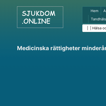
Hem
A
Tandhäls
Folkhäls
| |
Hälsa o
Medicinska rättigheter minderår