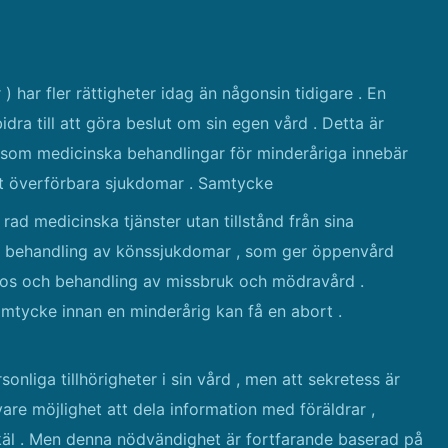
) har fler rättigheter idag än någonsin tidigare . En
idra till att göra beslut om sin egen vård . Detta är
, som medicinska behandlingar för minderåriga innebär
lt överförbara sjukdomar . Samtycke
 rad medicinska tjänster utan tillstånd från sina
och behandling av könssjukdomar , som ger öppenvård
gnos och behandling av missbruk och mödravård .
mtycke innan en minderårig kan få en abort .
sonliga tillhörigheter i sin vård , men att sekretess är
are möjlighet att dela information med föräldrar ,
äl . Men denna nödvändighet är fortfarande baserad på