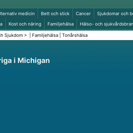
lternativ medicin
Bett och stick
Cancer
Sjukdomar och b
a
Kost och näring
Familjehälsa
Hälso- och sjukvårdsbra
a och säkerhet
Kirurgi och ingrepp
Hälsa
ch Sjukdom
> |
Familjehälsa
|
Tonårshälsa
iga i Michigan