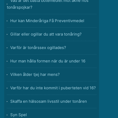
Vad är det bästa botemedlet mot akne hos
tonårspojkar?
Hur kan Minderåriga Få Preventivmedel
Gillar eller ogillar du att vara tonåring?
Varför är tonårssex ogillades?
Hur man hålla formen när du är under 16
Vilken ålder tjej har mens?
Varför har du inte kommit i puberteten vid 16?
Skaffa en hälsosam livsstil under tonåren
Syn Spel