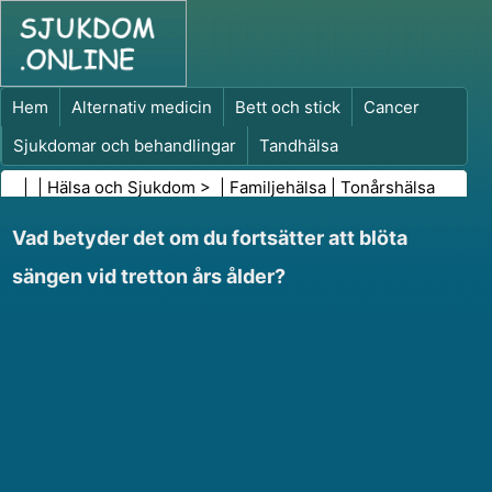
Hem
Alternativ medicin
Bett och stick
Cancer
Sjukdomar och behandlingar
Tandhälsa
Kost och näring
Familjehälsa
| |
Hälsa och Sjukdom
> |
Familjehälsa
|
Tonårshälsa
Hälso- och sjukvårdsbranschen
Psykisk hälsa
Vad betyder det om du fortsätter att blöta
Folkhälsa och säkerhet
Kirurgi och ingrepp
Hälsa
sängen vid tretton års ålder?