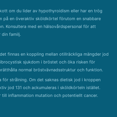
lskott om du lider av hypothyroidism eller har en trög
m på en överaktiv sköldkörtel förutom en snabbare
n. Konsultera med en hälsovårdspersonal för att
 din familj.
r det finnas en koppling mellan otillräckliga mängder jod
fibrocystisk sjukdom i bröstet och öka risken för
pprätthålla normal bröstvävnadsstruktur och funktion.
ga för strålning. Om det saknas dietisk jod i kroppen
tiv jod 131 och ackumuleras i sköldkörteln istället.
 till inflammation mutation och potentiellt cancer.