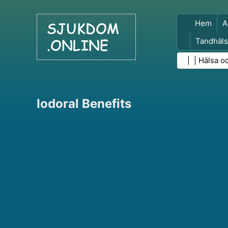
Hem
A
Tandhäls
Folkhäls
| |
Hälsa o
Iodoral Benefits