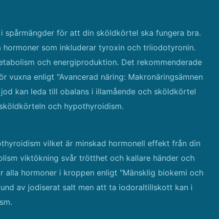
i spårmängder för att din sköldkörtel ska fungera bra.
a hormoner som inkluderar tyroxin och triiodotyronin.
 metabolism och energiproduktion. Det rekommenderade
för vuxna enligt "Avancerad näring: Makronäringsämnen
d kan leda till obalans i illamående och sköldkörtel
 i sköldkörteln och hypothyroidism.
othyroidism vilket är minskad hormonell effekt från din
olism viktökning svår trötthet och kallare händer och
r alla hormoner i kroppen enligt "Mänsklig biokemi och
und av jodiserat salt men att ta iodoraltillskott kan i
ism.