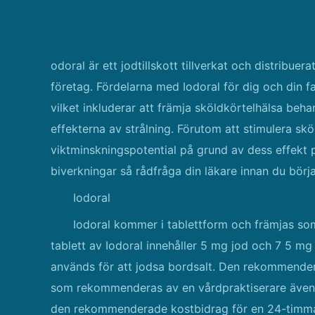
odoral är ett jodtillskott tillverkat och distribue
företag. Fördelarna med Iodoral för dig och din f
vilket inkluderar att främja sköldkörtelhälsa beh
effekterna av strålning. Förutom att stimulera sk
viktminskningspotential på grund av dess effekt
biverkningar så rådfråga din läkare innan du börjar
Iodoral
Iodoral kommer i tablettform och främjas som
tablett av Iodoral innehåller 5 mg jod och 7 5 mg 
används för att jodsa bordsalt. Den rekommenderad
som rekommenderas av en vårdpraktiserare även 
den rekommenderade kostbidrag för en 24-timmars