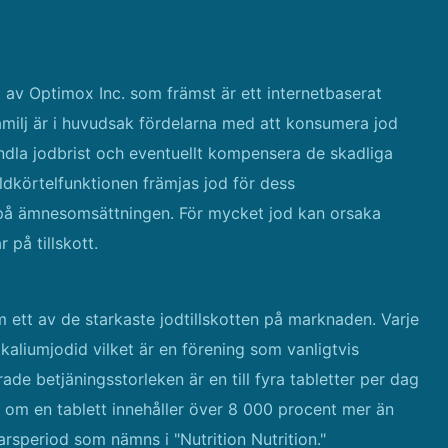
rat av Optimox Inc. som främst är ett internetbaserat
amilj är i huvudsak fördelarna med att konsumera jod
andla jodbrist och eventuellt kompensera de skadliga
öldkörtelfunktionen främjas jod för dess
 på ämnesomsättningen. För mycket jod kan orsaka
 på tillskott.
 ett av de starkaste jodtillskotten på marknaden. Varje
kaliumjodid vilket är en förening som vanligtvis
e betjäningsstorleken är en till fyra tabletter per dag
om en tablett innehåller över 8 000 procent mer än
period som nämns i "Nutrition Nutrition."