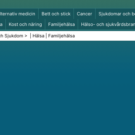
lternativ medicin
Bett och stick
Cancer
Sjukdomar och b
a
Kost och näring
Familjehälsa
Hälso- och sjukvårdsbra
a och säkerhet
Kirurgi och ingrepp
Hälsa
ch Sjukdom
> |
Hälsa
|
Familjehälsa