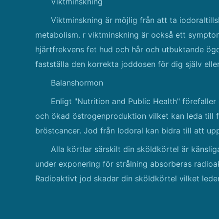
Viktminskning
Viktminskning är möjlig från att ta iodoraltil
metabolism. r viktminskning är också ett sympto
hjärtfrekvens fet hud och hår och utbuktande ögo
fastställa den korrekta joddosen för dig själv eller
Balanshormon
Enligt "Nutrition and Public Health" förefalle
och ökad östrogenproduktion vilket kan leda till 
bröstcancer. Jod från Iodoral kan bidra till att u
Alla körtlar särskilt din sköldkörtel är känsli
under exponering för strålning absorberas radioak
Radioaktivt jod skadar din sköldkörtel vilket leder