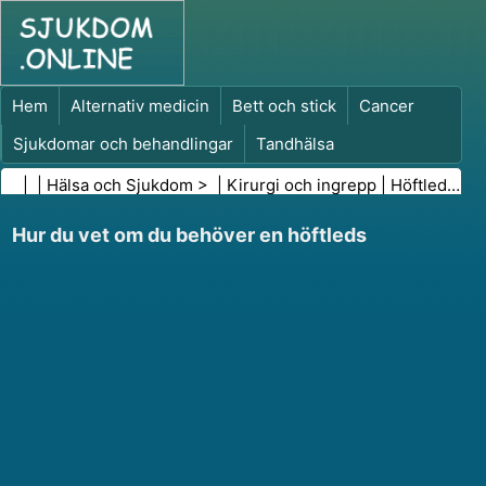
Hem
Alternativ medicin
Bett och stick
Cancer
Sjukdomar och behandlingar
Tandhälsa
Kost och näring
Familjehälsa
| |
Hälsa och Sjukdom
> |
Kirurgi och ingrepp
|
Höftledsoperation
Hälso- och sjukvårdsbranschen
Psykisk hälsa
Hur du vet om du behöver en höftleds
Folkhälsa och säkerhet
Kirurgi och ingrepp
Hälsa