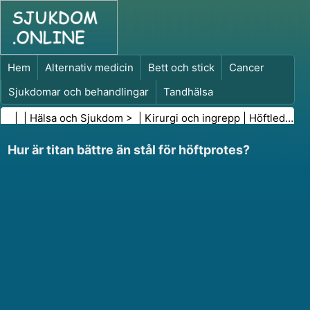
Hem
Alternativ medicin
Bett och stick
Cancer
Sjukdomar och behandlingar
Tandhälsa
Kost och näring
Familjehälsa
| |
Hälsa och Sjukdom
> |
Kirurgi och ingrepp
|
Höftledsoperation
Hälso- och sjukvårdsbranschen
Psykisk hälsa
Hur är titan bättre än stål för höftprotes?
Folkhälsa och säkerhet
Kirurgi och ingrepp
Hälsa