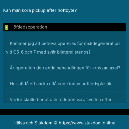
Kan man köra pickup efter höftbyte?
Höftledsoperation
Kommer jag att behöva opereras för diskdegeneration
vid C5-6 och 7 med svår bilateral stenos?
Är operation den enda behandlingen för krossad axel?
Hur att få ett andra utlåtande innan höftledsplastik
Varför skulle benet och fotleden vara svullna efter
höftprotes?
Hälsa och Sjukdom © https://www.sjukdom.online
Vad är en konstgjord höftleds