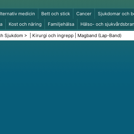
lternativ medicin
Bett och stick
Cancer
Sjukdomar och b
a
Kost och näring
Familjehälsa
Hälso- och sjukvårdsbra
a och säkerhet
Kirurgi och ingrepp
Hälsa
ch Sjukdom
> |
Kirurgi och ingrepp
|
Magband (Lap-Band)