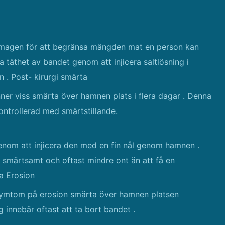
t magen för att begränsa mängden mat en person kan
a täthet av bandet genom att injicera saltlösning i
 . Post- kirurgi smärta
nner viss smärta över hamnen plats i flera dagar . Denna
kontrollerad med smärtstillande.
enom att injicera den med en fin nål genom hamnen .
et smärtsamt och oftast mindre ont än att få en
ra Erosion
 Symtom på erosion smärta över hamnen platsen
 innebär oftast att ta bort bandet .