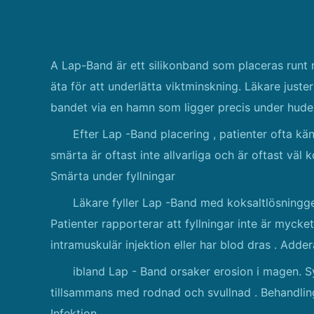
A Lap-Band är ett silikonband som placeras run
äta för att underlätta viktminskning. Läkare juster
bandet via en hamn som ligger precis under huden
Efter Lap -Band placering , patienter ofta kä
smärta är oftast inte allvarliga och är oftast väl 
Smärta under fyllningar
Läkare fyller Lap -Band med koksaltlösningg
Patienter rapporterar att fyllningar inte är myck
intramuskulär injektion eller har blod dras . Adde
ibland Lap - Band orsaker erosion i magen.
tillsammans med rodnad och svullnad . Behandling
Infektion