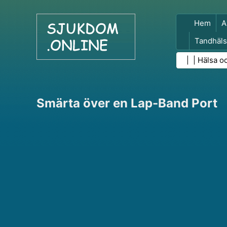
Hem
A
Tandhäls
Folkhäls
| |
Hälsa o
Smärta över en Lap-Band Port