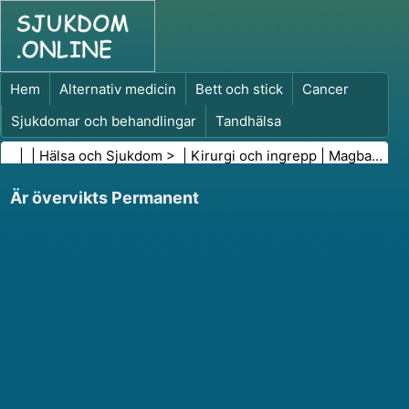
Hem
Alternativ medicin
Bett och stick
Cancer
Sjukdomar och behandlingar
Tandhälsa
Kost och näring
Familjehälsa
| |
Hälsa och Sjukdom
> |
Kirurgi och ingrepp
|
Magband (Lap-Band)
Hälso- och sjukvårdsbranschen
Psykisk hälsa
Är övervikts Permanent
Folkhälsa och säkerhet
Kirurgi och ingrepp
Hälsa