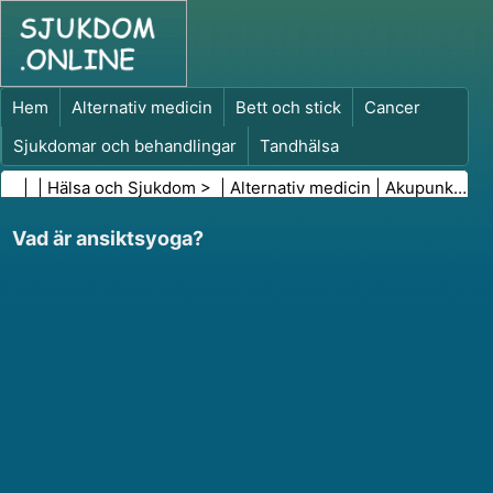
Hem
Alternativ medicin
Bett och stick
Cancer
Sjukdomar och behandlingar
Tandhälsa
Kost och näring
Familjehälsa
| |
Hälsa och Sjukdom
> |
Alternativ medicin
|
Akupunktur
Hälso- och sjukvårdsbranschen
Psykisk hälsa
Vad är ansiktsyoga?
Folkhälsa och säkerhet
Kirurgi och ingrepp
Hälsa