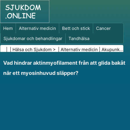
Hem
Alternativ medicin
Bett och stick
Cancer
Sjukdomar och behandlingar
Tandhälsa
Kost och näring
Familjehälsa
| |
Hälsa och Sjukdom
> |
Alternativ medicin
|
Akupunktur
Hälso- och sjukvårdsbranschen
Psykisk hälsa
Vad hindrar aktinmyofilament från att glida bakåt
Folkhälsa och säkerhet
Kirurgi och ingrepp
Hälsa
när ett myosinhuvud släpper?