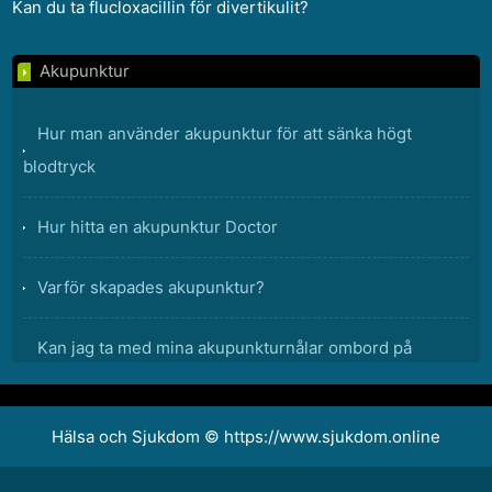
Kan du ta flucloxacillin för divertikulit?
Akupunktur
Hur man använder akupunktur för att sänka högt
blodtryck
Hur hitta en akupunktur Doctor
Varför skapades akupunktur?
Kan jag ta med mina akupunkturnålar ombord på
flygplanet för att hjälpa mig med sjukdom?
Hälsa och Sjukdom © https://www.sjukdom.online
Vad hindrar aktinmyofilament från att glida bakåt när ett
myosinhuvud släpper?