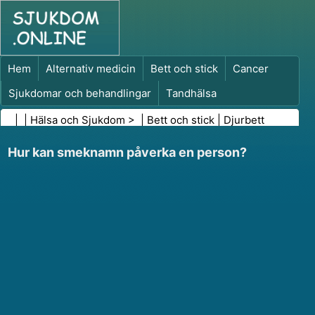
Hem
Alternativ medicin
Bett och stick
Cancer
Sjukdomar och behandlingar
Tandhälsa
Kost och näring
Familjehälsa
| |
Hälsa och Sjukdom
> |
Bett och stick
|
Djurbett
Hälso- och sjukvårdsbranschen
Psykisk hälsa
Hur kan smeknamn påverka en person?
Folkhälsa och säkerhet
Kirurgi och ingrepp
Hälsa