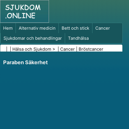
Hem
Alternativ medicin
Bett och stick
Cancer
Sjukdomar och behandlingar
Tandhälsa
Kost och näring
Familjehälsa
| |
Hälsa och Sjukdom
> |
Cancer
|
Bröstcancer
Hälso- och sjukvårdsbranschen
Psykisk hälsa
Paraben Säkerhet
Folkhälsa och säkerhet
Kirurgi och ingrepp
Hälsa