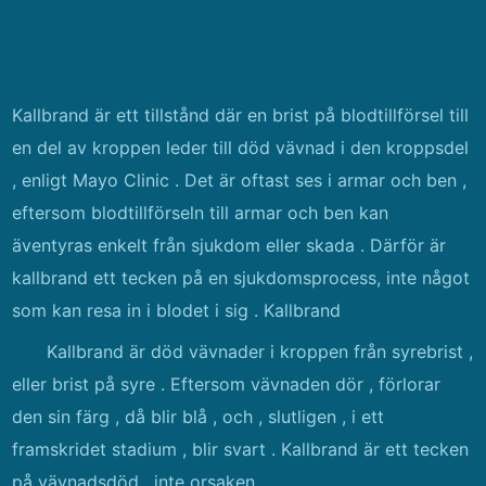
Kallbrand är ett tillstånd där en brist på blodtillförsel till
en del av kroppen leder till död vävnad i den kroppsdel
​​, enligt Mayo Clinic . Det är oftast ses i armar och ben ,
eftersom blodtillförseln till armar och ben kan
äventyras enkelt från sjukdom eller skada . Därför är
kallbrand ett tecken på en sjukdomsprocess, inte något
som kan resa in i blodet i sig . Kallbrand
Kallbrand är död vävnader i kroppen från syrebrist ,
eller brist på syre . Eftersom vävnaden dör , förlorar
den sin färg , då blir blå , och , slutligen , i ett
framskridet stadium , blir svart . Kallbrand är ett tecken
på vävnadsdöd , inte orsaken .