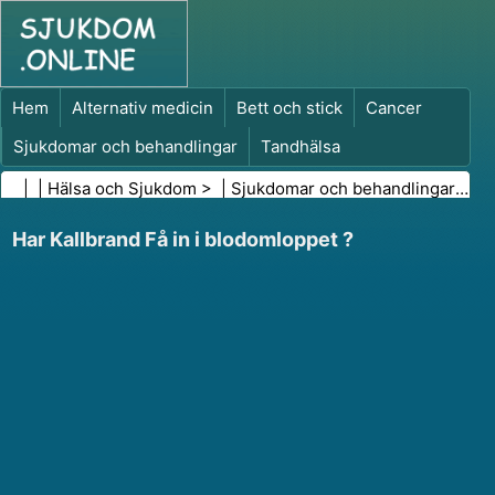
Hem
Alternativ medicin
Bett och stick
Cancer
Sjukdomar och behandlingar
Tandhälsa
Kost och näring
Familjehälsa
| |
Hälsa och Sjukdom
> |
Sjukdomar och behandlingar
|
Inf
Hälso- och sjukvårdsbranschen
Psykisk hälsa
Har Kallbrand Få in i blodomloppet ?
Folkhälsa och säkerhet
Kirurgi och ingrepp
Hälsa