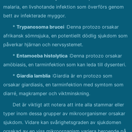
malaria, en livshotande infektion som överförs genom
bett av infekterade myggor.
*
Trypanosoma brucei
:Denna protozo orsakar
afrikansk sömnsjuka, en potentiellt dödlig sjukdom som
påverkar hjärnan och nervsystemet.
*
Entamoeba histolytica
:Denna protozo orsakar
amöbiasis, en tarminfektion som kan leda till dysenteri.
*
Giardia lamblia
:Giardia är en protozo som
orsakar giardiasis, en tarminfektion med symtom som
diarré, magkramper och viktminskning.
Det är viktigt att notera att inte alla stammar eller
typer inom dessa grupper av mikroorganismer orsakar
sjukdom. Vidare kan svårighetsgraden av sjukdomen
orsakad av en viss mikroorganism variera beroende på