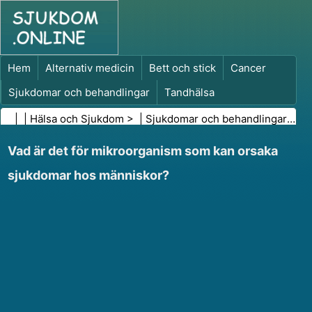
Hem
Alternativ medicin
Bett och stick
Cancer
Sjukdomar och behandlingar
Tandhälsa
Kost och näring
Familjehälsa
| |
Hälsa och Sjukdom
> |
Sjukdomar och behandlingar
|
Inf
Hälso- och sjukvårdsbranschen
Psykisk hälsa
Vad är det för mikroorganism som kan orsaka
Folkhälsa och säkerhet
Kirurgi och ingrepp
Hälsa
sjukdomar hos människor?