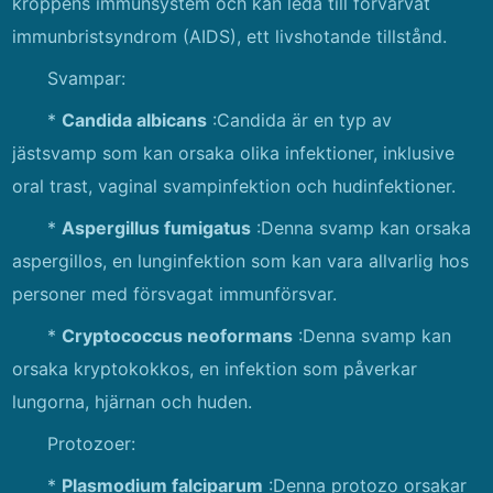
kroppens immunsystem och kan leda till förvärvat
immunbristsyndrom (AIDS), ett livshotande tillstånd.
Svampar:
*
Candida albicans
:Candida är en typ av
jästsvamp som kan orsaka olika infektioner, inklusive
oral trast, vaginal svampinfektion och hudinfektioner.
*
Aspergillus fumigatus
:Denna svamp kan orsaka
aspergillos, en lunginfektion som kan vara allvarlig hos
personer med försvagat immunförsvar.
*
Cryptococcus neoformans
:Denna svamp kan
orsaka kryptokokkos, en infektion som påverkar
lungorna, hjärnan och huden.
Protozoer:
*
Plasmodium falciparum
:Denna protozo orsakar