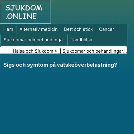
Hem
Alternativ medicin
Bett och stick
Cancer
Sjukdomar och behandlingar
Tandhälsa
Kost och näring
Familjehälsa
| |
Hälsa och Sjukdom
> |
Sjukdomar och behandlingar
|
PM
Hälso- och sjukvårdsbranschen
Psykisk hälsa
Sigs och symtom på vätskeöverbelastning?
Folkhälsa och säkerhet
Kirurgi och ingrepp
Hälsa