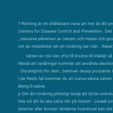
? Rökning är en ohälsosam vana att mer än 80 pr
Centers for Disease Control and Prevention . Det 
, inklusive påverkan av reklam och media och gru
om du misstänker att en tonåring har rökt . Illalu
lukten av rök kan ofta få knutna till kläder s
hända att tonåringar kommer att använda deodorant
. Olyckligtvis för dem , behöver dessa produkter 
I de flesta fall kommer du att kunna känna lukte
Being Evasive
p Om din tonåring plötsligt börja att börja undv
inte vill att du ska lukta rök på honom . Likaså 
duschar eller borstar tänderna överdrivet kan det