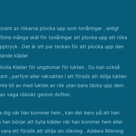
ocent av rökarna plocka upp som tonåringar , enligt
finns många skäl för tonåringar att plocka upp att röka
pptryck . Det är ett par tecken för att plocka upp den
ktande kläder
å kolla Kläder för ungdomar för lukten . Du kan också
 , parfym eller rakvatten i ett försök att dölja lukten
inte bli av med lukten av rök utan bara täcka upp dem .
n av vaga röklukt genom doften .
ika dig när han kommer hem , kan det bero på att han
om han börjar att byta kläder när han kommer hem eller
 vara ett försök att dölja sin rökning . Addera Rökning