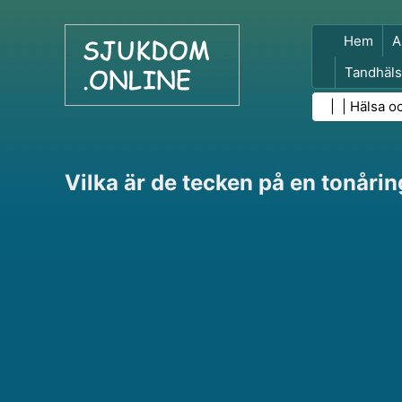
Hem
A
Tandhäls
Folkhäls
| |
Hälsa o
Vilka är de tecken på en tonåri