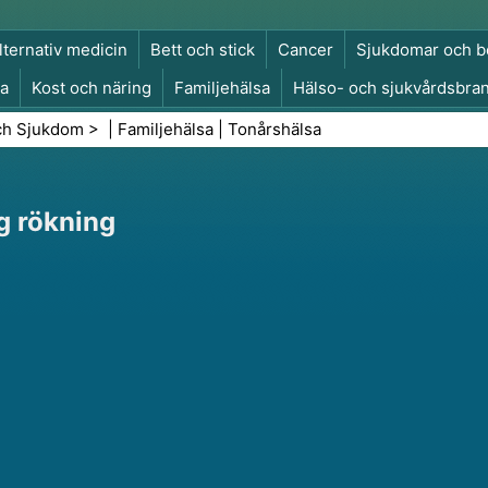
lternativ medicin
Bett och stick
Cancer
Sjukdomar och b
a
Kost och näring
Familjehälsa
Hälso- och sjukvårdsbra
a och säkerhet
Kirurgi och ingrepp
Hälsa
ch Sjukdom
> |
Familjehälsa
|
Tonårshälsa
ng rökning