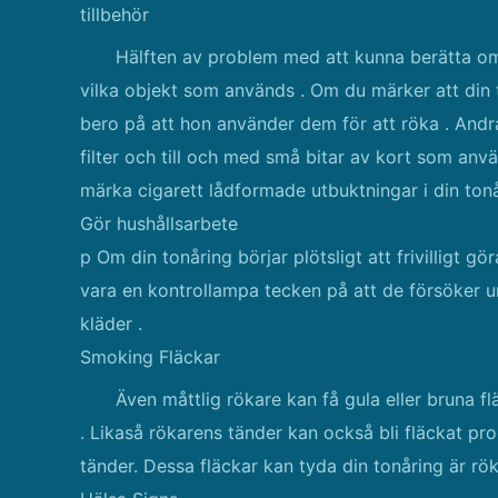
tillbehör
Hälften av problem med att kunna berätta om t
vilka objekt som används . Om du märker att din t
bero på att hon använder dem för att röka . Andra
filter och till och med små bitar av kort som anvä
märka cigarett lådformade utbuktningar i din tonå
Gör hushållsarbete
p Om din tonåring börjar plötsligt att frivilligt gö
vara en kontrollampa tecken på att de försöker u
kläder .
Smoking Fläckar
Även måttlig rökare kan få gula eller bruna fl
. Likaså rökarens tänder kan också bli fläckat produ
tänder. Dessa fläckar kan tyda din tonåring är rök