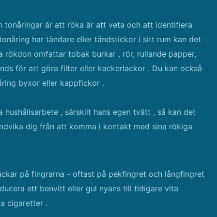
onåringar är att röka är att veta och att identifiera
onåring har tändare eller tändstickor i sitt rum kan det
 rökdon omfattar tobak burkar , rör, rullande papper,
nds för att göra filter eller kackerlackor . Du kan också
ring byxor eller kappfickor .
ra hushållsarbete , särskilt hans egen tvätt , så kan det
ndvika dig från att komma i kontakt med sina rökiga
äckar på fingrarna - oftast på pekfingret och långfingret
cera ett benvitt eller gul nyans till tidigare vita
a cigaretter .