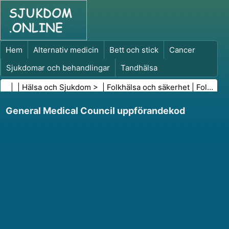
Hem
Alternativ medicin
Bett och stick
Cancer
Sjukdomar och behandlingar
Tandhälsa
Kost och näring
Familjehälsa
| |
Hälsa och Sjukdom
> |
Folkhälsa och säkerhet
|
Folkhälsa
Hälso- och sjukvårdsbranschen
Psykisk hälsa
General Medical Council uppförandekod
Folkhälsa och säkerhet
Kirurgi och ingrepp
Hälsa