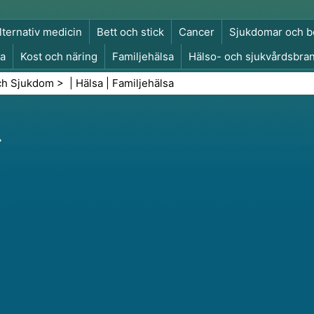
lternativ medicin
Bett och stick
Cancer
Sjukdomar och b
a
Kost och näring
Familjehälsa
Hälso- och sjukvårdsbra
a och säkerhet
Kirurgi och ingrepp
Hälsa
ch Sjukdom
> |
Hälsa
|
Familjehälsa
r