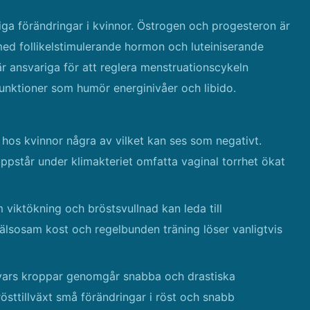
iga förändringar i kvinnor. Östrogen och progesteron är
ed follikelstimulerande hormon och luteiniserande
 ansvariga för att reglera menstruationscykeln
funktioner som humör energinivåer och libido.
 hos kvinnor några av vilket kan ses som negativt.
ppstår under klimakteriet omfatta vaginal torrhet ökat
viktökning och bröstsvullnad kan leda till
lsosam kost och regelbunden träning löser vanligtvis
r vars kroppar genomgår snabba och drastiska
östtillväxt små förändringar i röst och snabb