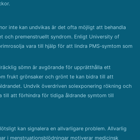
ckor.
or inte kan undvikas är det ofta möjligt att behandla
t och premenstruellt syndrom. Enligt University of
imrosolja vara till hjälp för att lindra PMS-symtom som
lräcklig sömn är avgörande för upprätthålla ett
m frukt grönsaker och grönt te kan bidra till att
åldrandet. Undvik överdriven solexponering rökning och
till att förhindra för tidiga åldrande symtom till
tsligt kan signalera en allvarligare problem. Allvarlig
gar i menstruationsblödningar motiverar medicinsk