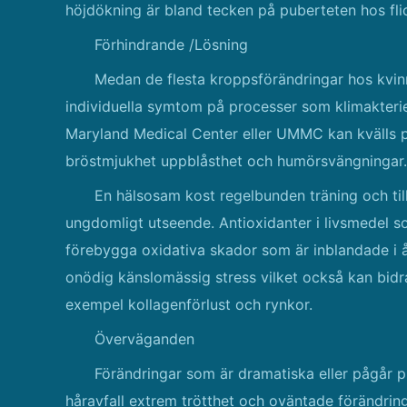
höjdökning är bland tecken på puberteten hos fli
Förhindrande /Lösning
Medan de flesta kroppsförändringar hos kvinn
individuella symtom på processer som klimakterie
Maryland Medical Center eller UMMC kan kvälls pr
bröstmjukhet uppblåsthet och humörsvängningar.
En hälsosam kost regelbunden träning och til
ungdomligt utseende. Antioxidanter i livsmedel so
förebygga oxidativa skador som är inblandade i 
onödig känslomässig stress vilket också kan bidra 
exempel kollagenförlust och rynkor.
Överväganden
Förändringar som är dramatiska eller pågår plö
håravfall extrem trötthet och oväntade förändrin