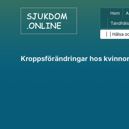
Hem
A
Tandhäls
Folkhäls
| |
Hälsa o
Kroppsförändringar hos kvinno