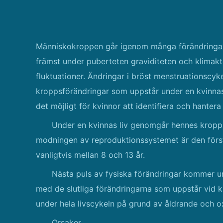
Människokroppen går igenom många förändringar u
främst under puberteten graviditeten och klimakt
fluktuationer. Ändringar i bröst menstruationsc
kroppsförändringar som uppstår under en kvinnas 
det möjligt för kvinnor att identifiera och hanter
Under en kvinnas liv genomgår hennes kropp 
modningen av reproduktionssystemet är den förs
vanligtvis mellan 8 och 13 år.
Nästa puls av fysiska förändringar kommer un
med de slutliga förändringarna som uppstår vid kl
under hela livscykeln på grund av åldrande och ox
Orsaker