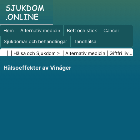
Hem
Alternativ medicin
Bett och stick
Cancer
Sjukdomar och behandlingar
Tandhälsa
Kost och näring
Familjehälsa
| |
Hälsa och Sjukdom
> |
Alternativ medicin
|
Giftfri livsstil
Hälso- och sjukvårdsbranschen
Psykisk hälsa
Hälsoeffekter av Vinäger
Folkhälsa och säkerhet
Kirurgi och ingrepp
Hälsa