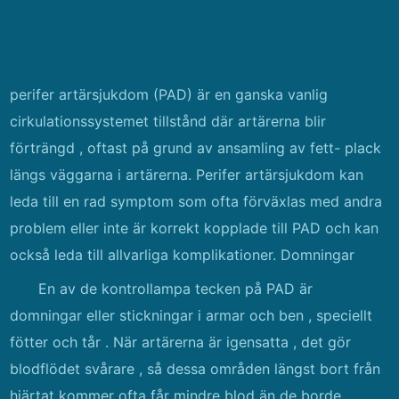
perifer artärsjukdom (PAD) är en ganska vanlig
cirkulationssystemet tillstånd där artärerna blir
förträngd , oftast på grund av ansamling av fett- plack
längs väggarna i artärerna. Perifer artärsjukdom kan
leda till en rad symptom som ofta förväxlas med andra
problem eller inte är korrekt kopplade till PAD och kan
också leda till allvarliga komplikationer. Domningar
En av de kontrollampa tecken på PAD är
domningar eller stickningar i armar och ben , speciellt
fötter och tår . När artärerna är igensatta , det gör
blodflödet svårare , så dessa områden längst bort från
hjärtat kommer ofta får mindre blod än de borde .