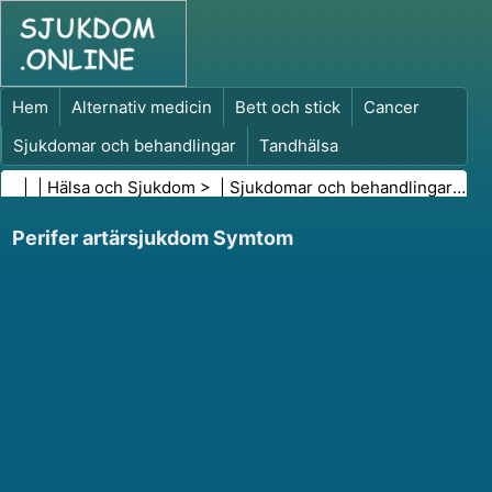
Hem
Alternativ medicin
Bett och stick
Cancer
Sjukdomar och behandlingar
Tandhälsa
Kost och näring
Familjehälsa
| |
Hälsa och Sjukdom
> |
Sjukdomar och behandlingar
|
Bl
Hälso- och sjukvårdsbranschen
Psykisk hälsa
Perifer artärsjukdom Symtom
Folkhälsa och säkerhet
Kirurgi och ingrepp
Hälsa