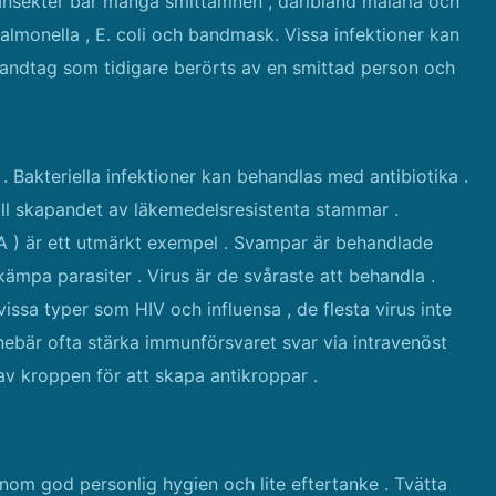
. Insekter bär många smittämnen , däribland malaria och
salmonella , E. coli och bandmask. Vissa infektioner kan
rhandtag som tidigare berörts av en smittad person och
 . Bakteriella infektioner kan behandlas med antibiotika .
ill skapandet av läkemedelsresistenta stammar .
A ) är ett utmärkt exempel . Svampar är behandlade
kämpa parasiter . Virus är de svåraste att behandla .
issa typer som HIV och influensa , de flesta virus inte
nebär ofta stärka immunförsvaret svar via intravenöst
av kroppen för att skapa antikroppar .
m god personlig hygien och lite eftertanke . Tvätta