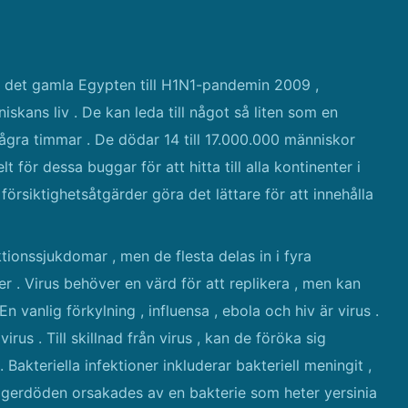
 i det gamla Egypten till H1N1-pandemin 2009 ,
iskans liv . De kan leda till något så liten som en
ågra timmar . De dödar 14 till 17.000.000 människor
t för dessa buggar för att hitta till alla kontinenter i
rsiktighetsåtgärder göra det lättare för att innehålla
onssjukdomar , men de flesta delas in i fyra
er . Virus behöver en värd för att replikera , men kan
En vanlig förkylning , influensa , ebola och hiv är virus .
rus . Till skillnad från virus , kan de föröka sig
 Bakteriella infektioner inkluderar bakteriell meningit ,
 Digerdöden orsakades av en bakterie som heter yersinia