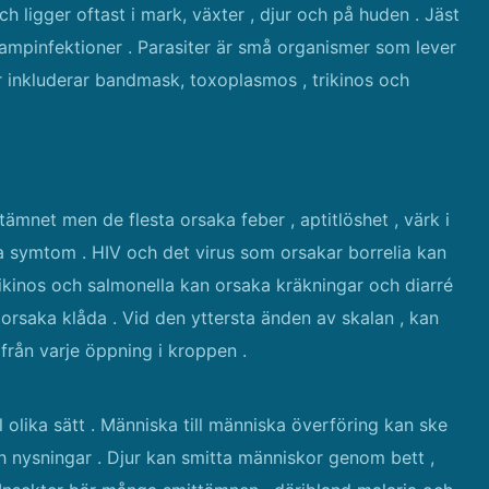
 ligger oftast i mark, växter , djur och på huden . Jäst
vampinfektioner . Parasiter är små organismer som lever
r inkluderar bandmask, toxoplasmos , trikinos och
mnet men de flesta orsaka feber , aptitlöshet , värk i
ga symtom . HIV och det virus som orsakar borrelia kan
Trikinos och salmonella kan orsaka kräkningar och diarré
rsaka klåda . Vid den yttersta änden av skalan , kan
rån varje öppning i kroppen .
olika sätt . Människa till människa överföring kan ske
h nysningar . Djur kan smitta människor genom bett ,