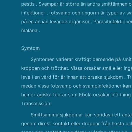
pestis . Svampar är större än andra smittämnen och
infektioner , fotsvamp och ringorm är typer av s
på en annan levande organism . Parasitinfektione
malaria .
Symtom
Symtomen varierar kraftigt beroende på smittä
kroppen och trötthet. Vissa orsakar små eller in
leva i en värd för år innan att orsaka sjukdom . 
medan vissa fotsvamp och svampinfektioner kan o
hemorragiska febrar som Ebola orsakar blödning f
Transmission
Smittsamma sjukdomar kan spridas i ett antal 
genom direkt kontakt eller droppar från hosta oc