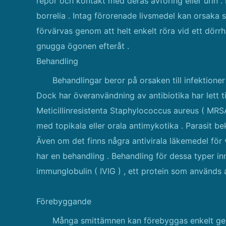
repor och kontakt med deras avföring eller urin 
borrelia . Intag förorenade livsmedel kan orsaka 
förvärvas genom att helt enkelt röra vid ett dör
gnugga ögonen efteråt .
Behandling
Behandlingar beror på orsaken till infektioner
Dock har överanvändning av antibiotika har lett t
Meticillinresistenta Staphylococcus aureus ( MRS
med topikala eller orala antimykotika . Parasit be
Även om det finns några antivirala läkemedel för v
har en behandling . Behandling för dessa typer in
immunglobulin ( IVIG ) , ett protein som används 
Förebyggande
Många smittämnen kan förebyggas enkelt geno