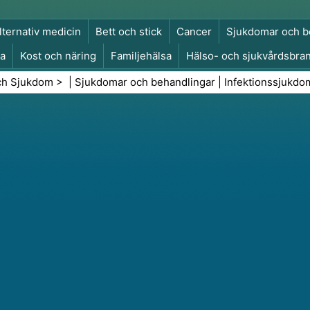
lternativ medicin
Bett och stick
Cancer
Sjukdomar och b
a
Kost och näring
Familjehälsa
Hälso- och sjukvårdsbra
a och säkerhet
Kirurgi och ingrepp
Hälsa
ch Sjukdom
> |
Sjukdomar och behandlingar
|
Infektionssjukdo