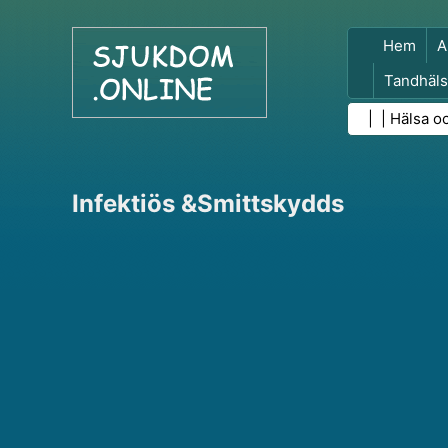
Hem
A
Tandhäls
Folkhäls
| |
Hälsa o
Infektiös &Smittskydds