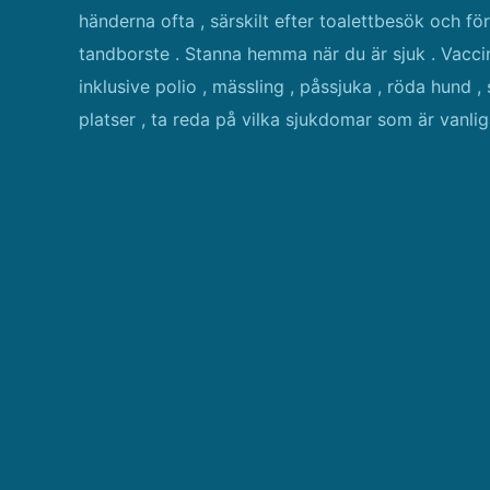
händerna ofta , särskilt efter toalettbesök och fö
tandborste . Stanna hemma när du är sjuk . Vaccine
inklusive polio , mässling , påssjuka , röda hund , 
platser , ta reda på vilka sjukdomar som är vanli