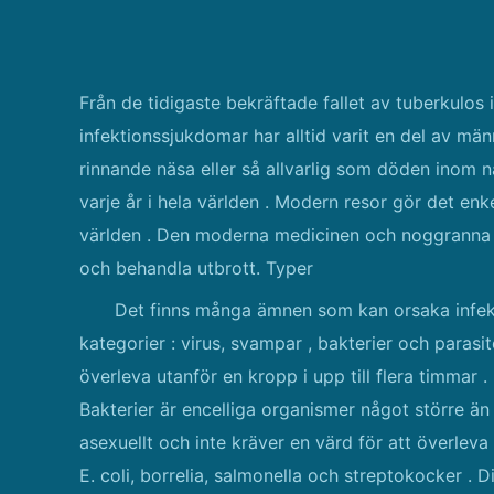
Från de tidigaste bekräftade fallet av tuberkulos
infektionssjukdomar har alltid varit en del av männ
rinnande näsa eller så allvarlig som döden inom n
varje år i hela världen . Modern resor gör det enkel
världen . Den moderna medicinen och noggranna fö
och behandla utbrott. Typer
Det finns många ämnen som kan orsaka infekti
kategorier : virus, svampar , bakterier och parasit
överleva utanför en kropp i upp till flera timmar . 
Bakterier är encelliga organismer något större än vi
asexuellt och inte kräver en värd för att överleva .
E. coli, borrelia, salmonella och streptokocker .