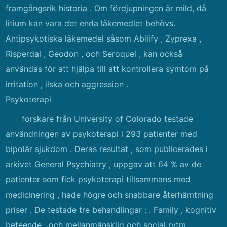
framgångsrik historia . Om fördjupningen är mild, då
litium kan vara det enda läkemedlet behövs.
Antipsykotiska läkemedel såsom Abilify , Zyprexa ,
Risperdal , Geodon , och Seroquel , kan också
användas för att hjälpa till att kontrollera symtom på
irritation , ilska och aggression .
Psykoterapi
forskare från University of Colorado testade
användningen av psykoterapi i 293 patienter med
bipolär sjukdom . Deras resultat , som publicerades i
arkivet General Psychiatry , uppgav att 64 % av de
patienter som fick psykoterapi tillsammans med
medicinering , hade högre och snabbare återhämtning
priser . De testade tre behandlingar : . Family , kognitiv
beteende , och mellanmänsklig och social rytm