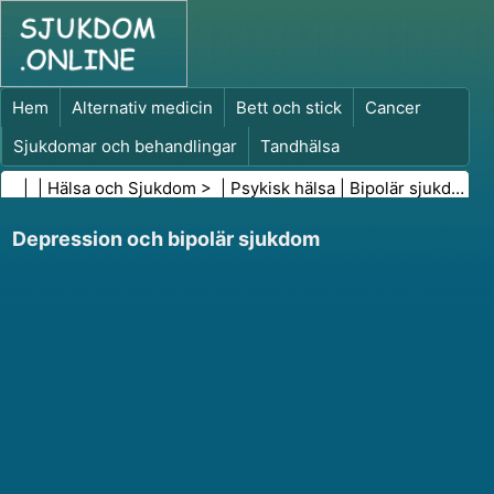
Hem
Alternativ medicin
Bett och stick
Cancer
Sjukdomar och behandlingar
Tandhälsa
Kost och näring
Familjehälsa
| |
Hälsa och Sjukdom
> |
Psykisk hälsa
|
Bipolär sjukdom
Hälso- och sjukvårdsbranschen
Psykisk hälsa
Depression och bipolär sjukdom
Folkhälsa och säkerhet
Kirurgi och ingrepp
Hälsa