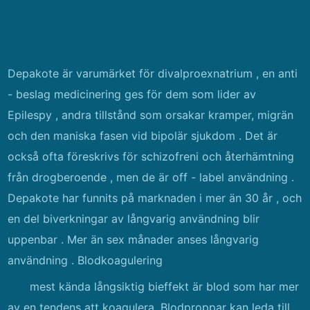
Depakote är varumärket för divalproexnatrium , en anti
- beslag medicinering ges för dem som lider av
Epilespy , andra tillstånd som orsakar kramper, migrän
och den maniska fasen vid bipolär sjukdom . Det är
också ofta föreskrivs för schizofreni och återhämtning
från drogberoende , men de är off - label användning .
Depakote har funnits på marknaden i mer än 30 år , och
en del biverkningar av långvarig användning blir
uppenbar . Mer än sex månader anses långvarig
användning . Blodkoagulering
mest kända långsiktig bieffekt är blod som har mer
av en tendens att koagulera. Blodproppar kan leda till