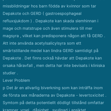
missbildningar hos barn födda av kvinnor som tar
Depakote och GERD ( gastroespophageal
refluxsjukdom ) . Depakote kan skada slemhinnan i
mage och matstrupe och även stimulera till mer
magsyra , vilket kan predisponera någon att få GERD .
Att inte använda acetylsalicylsyra som ett
smärtstillande medel kan lindra GERD samtidigt på
Depakote . Det finns också hävdar att Depakote kan
orsaka håravfall , men detta har inte bevisats i kliniska
studier .
Lever Problem
p Det är en allvarlig biverkning som kan inträffa inom
de första sex månaderna av Depakote - levertoxicitet .
Symtom på detta potentiellt dödligt tillstånd omfattar
kramper, yrsel , dåsighet , svullnad i ansiktet ,