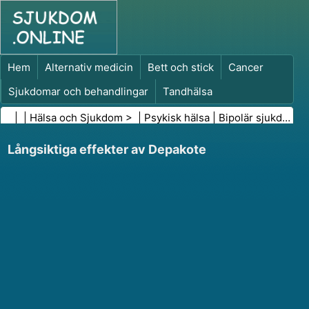
Hem
Alternativ medicin
Bett och stick
Cancer
Sjukdomar och behandlingar
Tandhälsa
Kost och näring
Familjehälsa
| |
Hälsa och Sjukdom
> |
Psykisk hälsa
|
Bipolär sjukdom
Hälso- och sjukvårdsbranschen
Psykisk hälsa
Långsiktiga effekter av Depakote
Folkhälsa och säkerhet
Kirurgi och ingrepp
Hälsa