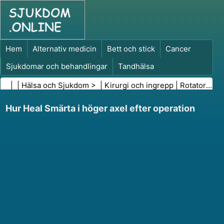
Hem
Alternativ medicin
Bett och stick
Cancer
Sjukdomar och behandlingar
Tandhälsa
Kost och näring
Familjehälsa
| |
Hälsa och Sjukdom
> |
Kirurgi och ingrepp
|
Rotatorkuffkirurgi
Hälso- och sjukvårdsbranschen
Psykisk hälsa
Hur Heal Smärta i höger axel efter operation
Folkhälsa och säkerhet
Kirurgi och ingrepp
Hälsa