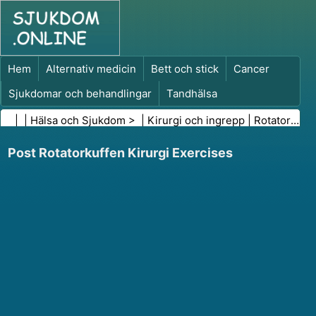
Hem
Alternativ medicin
Bett och stick
Cancer
Sjukdomar och behandlingar
Tandhälsa
Kost och näring
Familjehälsa
| |
Hälsa och Sjukdom
> |
Kirurgi och ingrepp
|
Rotatorkuffkirurgi
Hälso- och sjukvårdsbranschen
Psykisk hälsa
Post Rotatorkuffen Kirurgi Exercises
Folkhälsa och säkerhet
Kirurgi och ingrepp
Hälsa