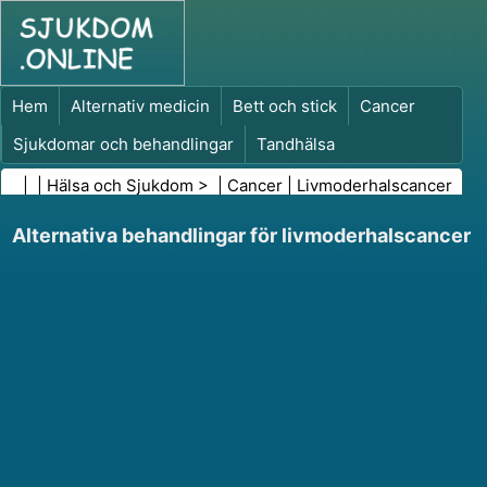
Hem
Alternativ medicin
Bett och stick
Cancer
Sjukdomar och behandlingar
Tandhälsa
Kost och näring
Familjehälsa
| |
Hälsa och Sjukdom
> |
Cancer
|
Livmoderhalscancer
Hälso- och sjukvårdsbranschen
Psykisk hälsa
Alternativa behandlingar för livmoderhalscancer
Folkhälsa och säkerhet
Kirurgi och ingrepp
Hälsa