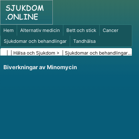
Hem
Alternativ medicin
Bett och stick
Cancer
Sjukdomar och behandlingar
Tandhälsa
Kost och näring
Familjehälsa
| |
Hälsa och Sjukdom
> |
Sjukdomar och behandlingar
|
Inf
Hälso- och sjukvårdsbranschen
Psykisk hälsa
Biverkningar av Minomycin
Folkhälsa och säkerhet
Kirurgi och ingrepp
Hälsa