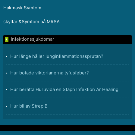
Hakmask Symtom
skyltar &Symtom på MRSA
Infektionssjukdomar
Hur länge håller lunginflammationssprutan?
Hur botade viktorianerna tyfusfeber?
Hur berätta Huruvida en Staph Infektion Är Healing
Hur bli av Strep B
Vilken term syftar på feber som kan mätas av
patienterna eller andra?