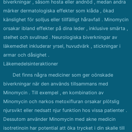
biverkningar , såsom hosta eller andnöd , medan andra
märker dermatologiska effekter som klåda , ökad
känslighet för solljus eller tillfälligt håravfall . Minomycin
orsakar ibland effekter på dina leder , inklusive smärta ,
stelhet och svullnad . Neurologiska biverkningar av
läkemedlet inkluderar yrsel, huvudvärk , stickningar i
armar och dåsighet .
Läkemedelsinteraktioner
Det finns några mediciner som ger oönskade
biverkningar när den används tillsammans med
Minomycin . Till exempel , en kombination av
Minomycin och narkos metoxifluran orsakar plötslig
njursvikt eller nedsatt njur funktion hos vissa patienter .
Dessutom använder Minomycin med akne medicin
isotretinoin har potential att öka trycket i din skalle till