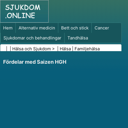
Hem
Alternativ medicin
Bett och stick
Cancer
Sjukdomar och behandlingar
Tandhälsa
Kost och näring
Familjehälsa
| |
Hälsa och Sjukdom
> |
Hälsa
|
Familjehälsa
Hälso- och sjukvårdsbranschen
Psykisk hälsa
Fördelar med Saizen HGH
Folkhälsa och säkerhet
Kirurgi och ingrepp
Hälsa