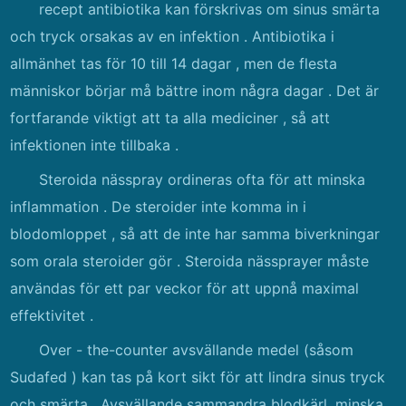
recept antibiotika kan förskrivas om sinus smärta
och tryck orsakas av en infektion . Antibiotika i
allmänhet tas för 10 till 14 dagar , men de flesta
människor börjar må bättre inom några dagar . Det är
fortfarande viktigt att ta alla mediciner , så att
infektionen inte tillbaka .
Steroida nässpray ordineras ofta för att minska
inflammation . De steroider inte komma in i
blodomloppet , så att de inte har samma biverkningar
som orala steroider gör . Steroida nässprayer måste
användas för ett par veckor för att uppnå maximal
effektivitet .
Over - the-counter avsvällande medel (såsom
Sudafed ) kan tas på kort sikt för att lindra sinus tryck
och smärta . Avsvällande sammandra blodkärl, minska