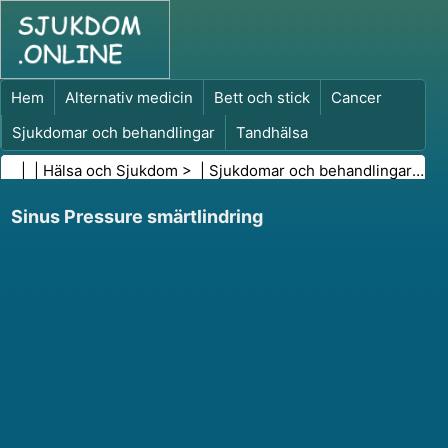
Hem
Alternativ medicin
Bett och stick
Cancer
Sjukdomar och behandlingar
Tandhälsa
Kost och näring
Familjehälsa
| |
Hälsa och Sjukdom
> |
Sjukdomar och behandlingar
|
För
Hälso- och sjukvårdsbranschen
Psykisk hälsa
Sinus Pressure smärtlindring
Folkhälsa och säkerhet
Kirurgi och ingrepp
Hälsa