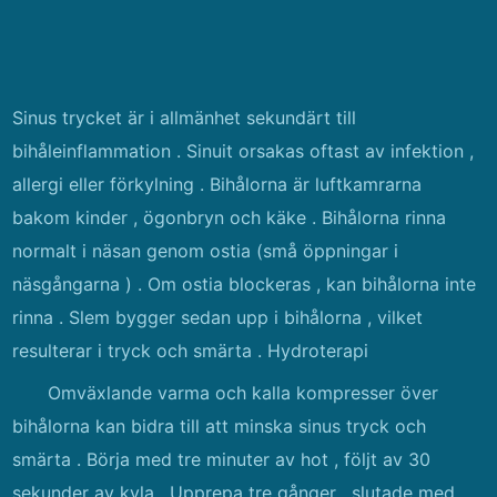
Sinus trycket är i allmänhet sekundärt till
bihåleinflammation . Sinuit orsakas oftast av infektion ,
allergi eller förkylning . Bihålorna är luftkamrarna
bakom kinder , ögonbryn och käke . Bihålorna rinna
normalt i näsan genom ostia (små öppningar i
näsgångarna ) . Om ostia blockeras , kan bihålorna inte
rinna . Slem bygger sedan upp i bihålorna , vilket
resulterar i tryck och smärta . Hydroterapi
Omväxlande varma och kalla kompresser över
bihålorna kan bidra till att minska sinus tryck och
smärta . Börja med tre minuter av hot , följt av 30
sekunder av kyla . Upprepa tre gånger , slutade med