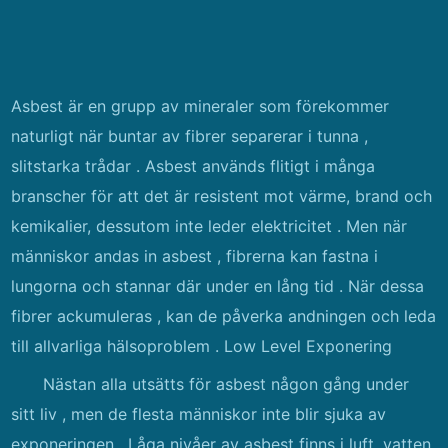
Asbest är en grupp av mineraler som förekommer
naturligt när buntar av fibrer separerar i tunna ,
slitstarka trådar . Asbest används flitigt i många
branscher för att det är resistent mot värme, brand och
kemikalier, dessutom inte leder elektricitet . Men när
människor andas in asbest , fibrerna kan fastna i
lungorna och stannar där under en lång tid . När dessa
fibrer ackumuleras , kan de påverka andningen och leda
till allvarliga hälsoproblem . Low Level Exponering
Nästan alla utsätts för asbest någon gång under
sitt liv , men de flesta människor inte blir sjuka av
exponeringen . Låga nivåer av asbest finns i luft, vatten