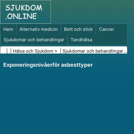
Hem
Alternativ medicin
Bett och stick
Cancer
Sjukdomar och behandlingar
Tandhälsa
Kost och näring
Familjehälsa
| |
Hälsa och Sjukdom
> |
Sjukdomar och behandlingar
|
För
Hälso- och sjukvårdsbranschen
Psykisk hälsa
Exponeringsnivåerför asbesttyper
Folkhälsa och säkerhet
Kirurgi och ingrepp
Hälsa