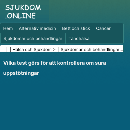
Hem
Alternativ medicin
Bett och stick
Cancer
Sjukdomar och behandlingar
Tandhälsa
Kost och näring
Familjehälsa
| |
Hälsa och Sjukdom
> |
Sjukdomar och behandlingar
|
Ma
Hälso- och sjukvårdsbranschen
Psykisk hälsa
Vilka test görs för att kontrollera om sura
Folkhälsa och säkerhet
Kirurgi och ingrepp
Hälsa
uppstötningar