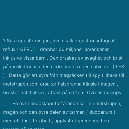
? Sura uppstötningar , även kallad gastroesofageal
reflux ( GERD ) , drabbar 20 miljoner amerikaner ,
inklusive vissa barn . Den orsakas av svaghet och brist
på muskeltonus i den nedre matstrupen sphincter ( LES
) . Detta gör att syra från magsäcken till spy tillbaka till
matstrupen som orsakar halsbränna känsla i magen ,
bröstet och halsen , oftast på natten . Övreendoscopy
En övre endoskopi förfarande ser in i matstrupen,
magen och den övre delen av tarmen ( duodenum )
med ett tunt, flexibelt , upplyst utrymme med en