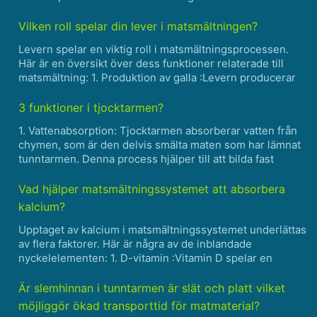
upp och användas av kroppen. Detta inkluderar viktiga
näringsämnen som kolhydrater, proteiner, fetter, vitam......
Vilken roll spelar din lever i matsmältningen?
Levern spelar en viktig roll i matsmältningsprocessen.
Här är en översikt över dess funktioner relaterade till
matsmältning: 1. Produktion av galla :Levern producerar
galla, en gröngul vätska som hjälper till med
matsmältningen och absorptionen av fetter. Gallan
3 funktioner i tjocktarmen?
lagras......
1. Vattenabsorption: Tjocktarmen absorberar vatten från
chymen, som är den delvis smälta maten som har lämnat
tunntarmen. Denna process hjälper till att bilda fast
avföring. 2. Elektrolytabsorption: Tjocktarmen absorberar
också elektrolyter, såsom natrium och kalium, f......
Vad hjälper matsmältningssystemet att absorbera
kalcium?
Upptaget av kalcium i matsmältningssystemet underlättas
av flera faktorer. Här är några av de inblandade
nyckelelementen: 1. D-vitamin :Vitamin D spelar en
avgörande roll i kalciumabsorptionen. Det hjälper
kroppen att absorbera kalcium från maten och främjar
Är slemhinnan i tunntarmen är slät och platt vilket
dess korre......
möjliggör ökad transporttid för matmaterial?