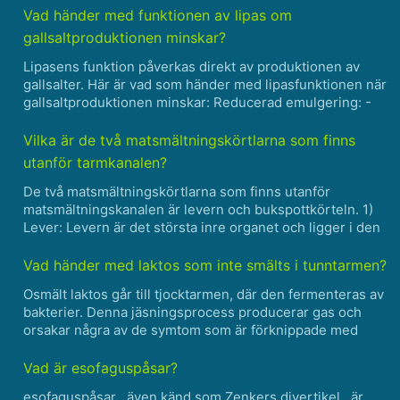
Förstoppning * Crohns sjukdom * Diarré * Divertikul......
Vad händer med funktionen av lipas om
gallsaltproduktionen minskar?
Lipasens funktion påverkas direkt av produktionen av
gallsalter. Här är vad som händer med lipasfunktionen när
gallsaltproduktionen minskar: Reducerad emulgering: -
Gallsalter fungerar som emulgeringsmedel som hjälper
till att bryta ner stora fettkulor till mindre, vi......
Vilka är de två matsmältningskörtlarna som finns
utanför tarmkanalen?
De två matsmältningskörtlarna som finns utanför
matsmältningskanalen är levern och bukspottkörteln. 1)
Lever: Levern är det största inre organet och ligger i den
övre högra delen av bukhålan. Den utför en mängd olika
funktioner relaterade till matsmältning, avgiftning......
Vad händer med laktos som inte smälts i tunntarmen?
Osmält laktos går till tjocktarmen, där den fermenteras av
bakterier. Denna jäsningsprocess producerar gas och
orsakar några av de symtom som är förknippade med
laktosintolerans, såsom uppblåsthet och diarré.......
Vad är esofaguspåsar?
esofaguspåsar , även känd som Zenkers divertikel , är