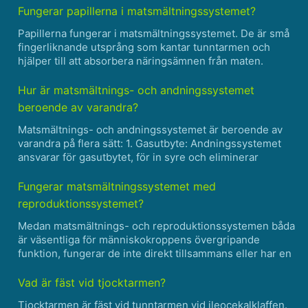
genetiska störningar. Det leder gradvis till leversvikt och
Fungerar papillerna i matsmältningssystemet?
orsa......
Papillerna fungerar i matsmältningssystemet. De är små
fingerliknande utsprång som kantar tunntarmen och
hjälper till att absorbera näringsämnen från maten.
Papillerna är täckta av mikrovilli, som är ännu mindre
utsprång som ytterligare ökar tarmens yta och hjälper
Hur är matsmältnings- och andningssystemet
till......
beroende av varandra?
Matsmältnings- och andningssystemet är beroende av
varandra på flera sätt: 1. Gasutbyte: Andningssystemet
ansvarar för gasutbytet, för in syre och eliminerar
koldioxid. Syre är nödvändigt för cellandning, som
förekommer i cellerna i matsmältningssystemet och i hela
Fungerar matsmältningssystemet med
kro......
reproduktionssystemet?
Medan matsmältnings- och reproduktionssystemen båda
är väsentliga för människokroppens övergripande
funktion, fungerar de inte direkt tillsammans eller har en
direkt korrelation. Matsmältningssystemet är primärt
ansvarigt för att bryta ner maten och utvinna
Vad är fäst vid tjocktarmen?
näringsämnen......
Tjocktarmen är fäst vid tunntarmen vid ileocekalklaffen.