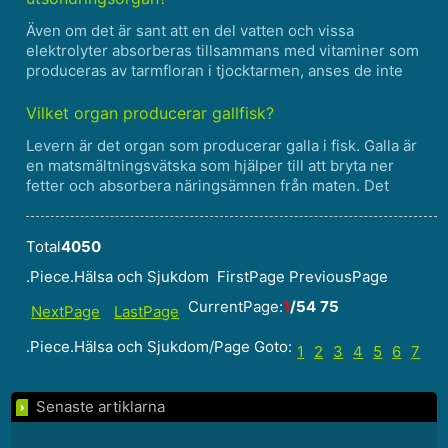
Även om det är sant att en del vatten och vissa
elektrolyter absorberas tillsammans med vitaminer som
produceras av tarmfloran i tjocktarmen, anses de inte
vara de primära utsöndringsorganen. Här är varför:
Minimal utsöndring av avfallsprodukter:Tjocktarmens
Vilket organ producerar gallfisk?
primära fu......
Levern är det organ som producerar galla i fisk. Galla är
en matsmältningsvätska som hjälper till att bryta ner
fetter och absorbera näringsämnen från maten. Det
produceras av levern och lagras sedan i gallblåsan. När
du äter en måltid som innehåller fett kommer gallblå......
Total
4050
.Piece.Hälsa och Sjukdom FirstPage PreviousPage
CurrentPage:
1
/54
75
NextPage
LastPage
.Piece.Hälsa och Sjukdom/Page Goto:
1
2
3
4
5
6
7
Senaste artiklarna