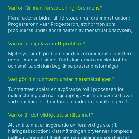
förvärra förstoppning, såsom bearbetade livsmedel,
sockerhaltiga drycker och mejeriprodukter * ......
Varför får man förstoppning före mens?
Flera faktorer bidrar till förstoppning före menstruation:
Progesteronnivåer Progesteron, ett hormon som
produceras under andra hälften av menstruationscykeln,
kan bromsa matens rörelse genom
matsmältningskanalen, vilket leder till förstoppning.
Varför är mjölksyra ett problem?
Förändringar i vatten......
Mjölksyra är ett problem när den ackumuleras i musklerna
under intensiv träning. Detta kan orsaka muskeltrötthet
och smärta och kan begränsa prestationsförmågan.
Mjölksyra produceras när kroppen bryter ner glukos för
energi. Vid intensiv träning ökar kroppens energibeho......
Vad gör din tunntarm under matsmältningen?
Tunntarmen spelar en avgörande roll i processen för
matsmältning och näringsupptag. Här är en översikt över
vad som händer i tunntarmen under matsmältningen: 1.
Mekanisk nedbrytning: Efter att magen delvis bryter ner
maten till chyme kommer den in i tunntarmen. Här gen......
Varför är det viktigt att smälta mat?
Att smälta mat är avgörande av flera viktiga skäl: 1.
Näringsabsorption: Matsmältningen bryter ner komplexa
matkomponenter till enklare näringsämnen som kan tas