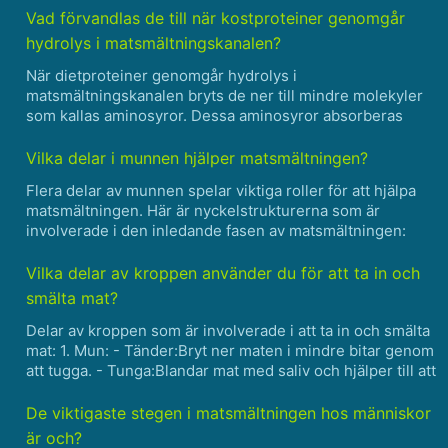
Tunntarmen är kantad med små fingerliknande utsprång
Vad förvandlas de till när kostproteiner genomgår
som kalla......
hydrolys i matsmältningskanalen?
När dietproteiner genomgår hydrolys i
matsmältningskanalen bryts de ner till mindre molekyler
som kallas aminosyror. Dessa aminosyror absorberas
sedan av kroppen och används för att bygga nya
proteiner eller som en energikälla.......
Vilka delar i munnen hjälper matsmältningen?
Flera delar av munnen spelar viktiga roller för att hjälpa
matsmältningen. Här är nyckelstrukturerna som är
involverade i den inledande fasen av matsmältningen:
Tänder: Tänderna är den första kontaktpunkten för mat i
munnen. De bryter mekaniskt ner fast föda i mindre b......
Vilka delar av kroppen använder du för att ta in och
smälta mat?
Delar av kroppen som är involverade i att ta in och smälta
mat: 1. Mun: - Tänder:Bryt ner maten i mindre bitar genom
att tugga. - Tunga:Blandar mat med saliv och hjälper till att
svälja. - Spottkörtlar:Producerar saliv som börjar den
kemiska nedbrytningen av kolhy......
De viktigaste stegen i matsmältningen hos människor
är och?