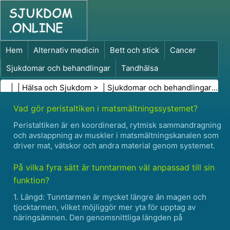
Hem
Alternativ medicin
Bett och stick
Cancer
Sjukdomar och behandlingar
Tandhälsa
Kost och näring
Familjehälsa
| |
Hälsa och Sjukdom
> |
Sjukdomar och behandlingar
|
Ma
Hälso- och sjukvårdsbranschen
Psykisk hälsa
Vad gör peristaltiken i matsmältningssystemet?
Folkhälsa och säkerhet
Kirurgi och ingrepp
Hälsa
Peristaltiken är en koordinerad, rytmisk sammandragning
och avslappning av muskler i matsmältningskanalen som
driver mat, vätskor och andra material genom systemet.
Det är ansvarigt för rörelsen av mat från munnen till
magen och genom tunn- och tjocktarmen. Här är en fö......
På vilka fyra sätt är tunntarmen väl anpassad till sin
funktion?
1. Längd: Tunntarmen är mycket längre än magen och
tjocktarmen, vilket möjliggör mer yta för upptag av
näringsämnen. Den genomsnittliga längden på
tunntarmen hos en vuxen människa är cirka 20 fot. 2. Villi: