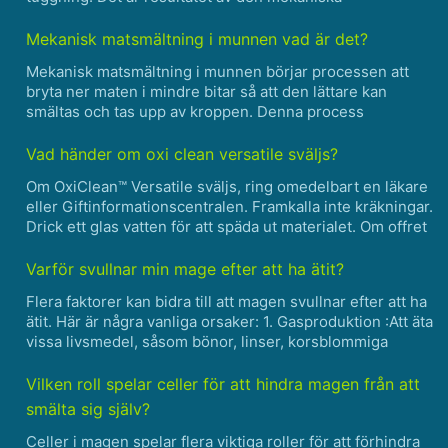
nedbrytningen av mat av tänderna, blandad med saliv. Här
är vad som händer med bolusen när den rör sig genom
Mekanisk matsmältning i munnen vad är det?
matsmältnings......
Mekanisk matsmältning i munnen börjar processen att
bryta ner maten i mindre bitar så att den lättare kan
smältas och tas upp av kroppen. Denna process
involverar användning av tänder, tunga och saliv för att
fysiskt bryta ner maten till mindre partiklar. Tänderna är
Vad händer om oxi clean versatile sväljs?
......
Om OxiClean™ Versatile sväljs, ring omedelbart en läkare
eller Giftinformationscentralen. Framkalla inte kräkningar.
Drick ett glas vatten för att späda ut materialet. Om offret
kräks, håll dem med framsidan nedåt för att undvika
kvävning. Ge upprepade små mängder vatte......
Varför svullnar min mage efter att ha ätit?
Flera faktorer kan bidra till att magen svullnar efter att ha
ätit. Här är några vanliga orsaker: 1. Gasproduktion :Att äta
vissa livsmedel, såsom bönor, linser, korsblommiga
grönsaker (t.ex. broccoli, blomkål) och kolsyrade drycker,
kan orsaka gasproduktion i matsmält......
Vilken roll spelar celler för att hindra magen från att
smälta sig själv?
Celler i magen spelar flera viktiga roller för att förhindra