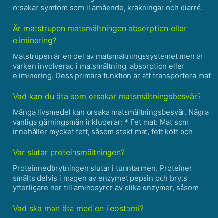
orsakar symtom som illamående, kräkningar och diarré.
Även om det inte finns något botemedel, finns det steg du
kan vidta för att undvika kräkningar under maginflu......
Är matstrupen matsmältningen absorption eller
eliminering?
Matstrupen är en del av matsmältningssystemet men är
varken involverad i matsmältning, absorption eller
eliminering. Dess primära funktion är att transportera mat
från munnen till magen med hjälp av peristaltiska
muskelsammandragningar som kallas sväljning. När
Vad kan du äta som orsakar matsmältningsbesvär?
maten nå......
Många livsmedel kan orsaka matsmältningsbesvär. Några
vanliga gärningsmän inkluderar: * Fet mat: Mat som
innehåller mycket fett, såsom stekt mat, fett kött och
mejeriprodukter, kan sakta ner matsmältningen och
orsaka matsmältningsbesvär. * Kryddad mat: Kryddig mat
Var slutar proteinsmältningen?
kan......
Proteinnedbrytningen slutar i tunntarmen. Proteiner
smälts delvis i magen av enzymet pepsin och bryts
ytterligare ner till aminosyror av olika enzymer, såsom
trypsin, kymotrypsin och elastas, i tunntarmen. Dessa
aminosyror absorberas sedan av cellerna som kantar
Vad ska man äta med en ileostomi?
tunntar......