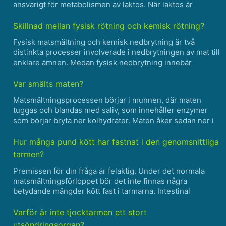
ansvarigt för metabolismen av laktos. När laktos är
närvarande genomgår lac-repressorn en
konformationsförändring som gör att den frigörs från lac-
Skillnad mellan fysisk rötning och kemisk rötning?
operator......
Fysisk matsmältning och kemisk nedbrytning är två
distinkta processer involverade i nedbrytningen av mat till
enklare ämnen. Medan fysisk nedbrytning innebär
mekanisk nedbrytning av mat till mindre partiklar, innebär
kemisk nedbrytning användning av enzymer för att
Var smälts maten?
bryt......
Matsmältningsprocessen börjar i munnen, där maten
tuggas och blandas med saliv, som innehåller enzymer
som börjar bryta ner kolhydrater. Maten åker sedan ner i
matstrupen till magsäcken, där den bryts ner ytterligare
av magsyror och enzymer. Den delvis smälta maten
Hur många pund kött har fastnat i den genomsnittliga
flyt......
tarmen?
Premissen för din fråga är felaktig. Under det normala
matsmältningsförloppet bör det inte finnas några
betydande mängder kött fast i tarmarna. Intestinal
blockering kan uppstå på grund av olika faktorer, inklusive
vissa medicinska tillstånd eller hinder, men det är int......
Varför är inte tjocktarmen ett stort
utsöndringsorgan?