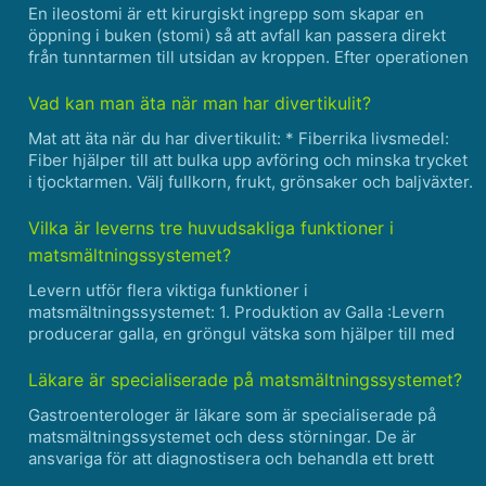
En ileostomi är ett kirurgiskt ingrepp som skapar en
öppning i buken (stomi) så att avfall kan passera direkt
från tunntarmen till utsidan av kroppen. Efter operationen
är det viktigt att följa en korrekt diet för att bibehålla god
hälsa och förhindra komplikationer. Hä......
Vad kan man äta när man har divertikulit?
Mat att äta när du har divertikulit: * Fiberrika livsmedel:
Fiber hjälper till att bulka upp avföring och minska trycket
i tjocktarmen. Välj fullkorn, frukt, grönsaker och baljväxter.
* Frukt och grönsaker: Frukt och grönsaker innehåller
mycket fibrer, vilket kan hjä......
Vilka är leverns tre huvudsakliga funktioner i
matsmältningssystemet?
Levern utför flera viktiga funktioner i
matsmältningssystemet: 1. Produktion av Galla :Levern
producerar galla, en gröngul vätska som hjälper till med
matsmältningen och absorptionen av fetter. Gallan lagras i
gallblåsan och släpps ut i tunntarmen vid behov. Det
Läkare är specialiserade på matsmältningssystemet?
hjälpe......
Gastroenterologer är läkare som är specialiserade på
matsmältningssystemet och dess störningar. De är
ansvariga för att diagnostisera och behandla ett brett
spektrum av tillstånd, inklusive: * Sura uppstötningar *