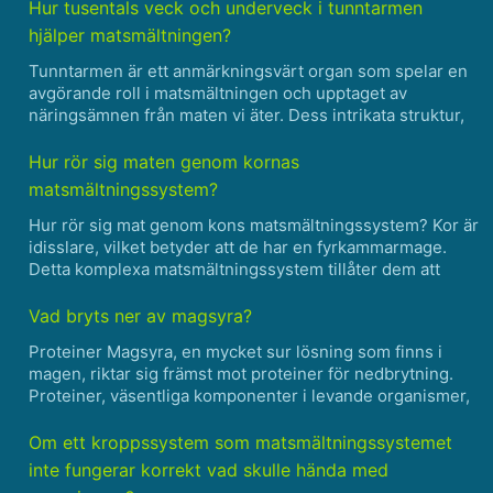
skadliga ämnen kommer in i blodomloppet. Tunntarmen
Hur tusentals veck och underveck i tunntarmen
är kant......
hjälper matsmältningen?
Tunntarmen är ett anmärkningsvärt organ som spelar en
avgörande roll i matsmältningen och upptaget av
näringsämnen från maten vi äter. Dess intrikata struktur,
som kännetecknas av tusentals veck och underveck, är
avgörande för att maximera effektiviteten i dessa
Hur rör sig maten genom kornas
process......
matsmältningssystem?
Hur rör sig mat genom kons matsmältningssystem? Kor är
idisslare, vilket betyder att de har en fyrkammarmage.
Detta komplexa matsmältningssystem tillåter dem att
effektivt bryta ner och absorbera näringsämnen från
maten de äter. 1. Vom Den första kammaren i kons m......
Vad bryts ner av magsyra?
Proteiner Magsyra, en mycket sur lösning som finns i
magen, riktar sig främst mot proteiner för nedbrytning.
Proteiner, väsentliga komponenter i levande organismer,
är stora biomolekyler som består av aminosyror
sammanlänkade genom peptidbindningar. Den mycket
Om ett kroppssystem som matsmältningssystemet
sura mi......
inte fungerar korrekt vad skulle hända med