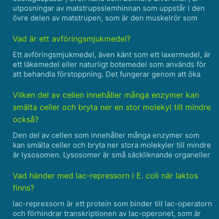
utposningar av matstrupsslemhinnan som uppstår i den
övre delen av matstrupen, som är den muskelrör som
transporterar mat från halsen (svalget) till magen.
Närvaron av esofaguspåsar kan orsaka en mängd olika
Vad är ett avföringsmjukmedel?
symtom, ......
Ett avföringsmjukmedel, även känt som ett laxermedel, är
ett läkemedel eller naturligt botemedel som används för
att behandla förstoppning. Det fungerar genom att öka
vattenhalten i avföringen, vilket gör den mjukare och
lättare att passera. Avföringsmjukmedel tas vanli......
Vilken del av cellen innehåller många enzymer kan
smälta celler och bryta ner en stor molekyl till mindre
också?
Den del av cellen som innehåller många enzymer som
kan smälta celler och bryta ner stora molekyler till mindre
är lysosomen. Lysosomer är små säckliknande organeller
som finns i cytoplasman hos djurceller. De är fyllda med
en mängd olika enzymer, inklusive proteaser, li......
Vad händer med lac-repressorn i E. coli när laktos
finns?
lac-repressorn är ett protein som binder till lac-operatorn
och förhindrar transkriptionen av lac-operonet, som är