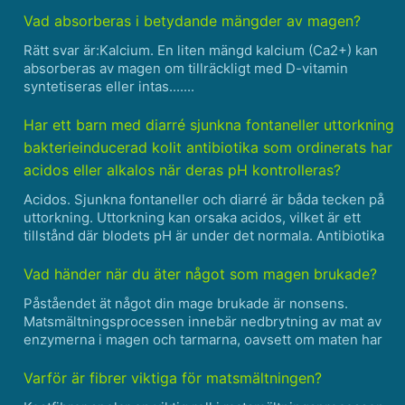
hur proteiner smälts: 1. Mage : – När du äter proteinrik
mat kommer de ner i magen. - Magsäcken utsöndrar
Vad absorberas i betydande mängder av magen?
magsaft som innehåller sal......
Rätt svar är:Kalcium. En liten mängd kalcium (Ca2+) kan
absorberas av magen om tillräckligt med D-vitamin
syntetiseras eller intas.......
Har ett barn med diarré sjunkna fontaneller uttorkning
bakterieinducerad kolit antibiotika som ordinerats har
acidos eller alkalos när deras pH kontrolleras?
Acidos. Sjunkna fontaneller och diarré är båda tecken på
uttorkning. Uttorkning kan orsaka acidos, vilket är ett
tillstånd där blodets pH är under det normala. Antibiotika
kan också orsaka acidos, särskilt hos patienter som redan
är uttorkade.......
Vad händer när du äter något som magen brukade?
Påståendet ät något din mage brukade är nonsens.
Matsmältningsprocessen innebär nedbrytning av mat av
enzymerna i magen och tarmarna, oavsett om maten har
ätits tidigare eller inte.......
Varför är fibrer viktiga för matsmältningen?