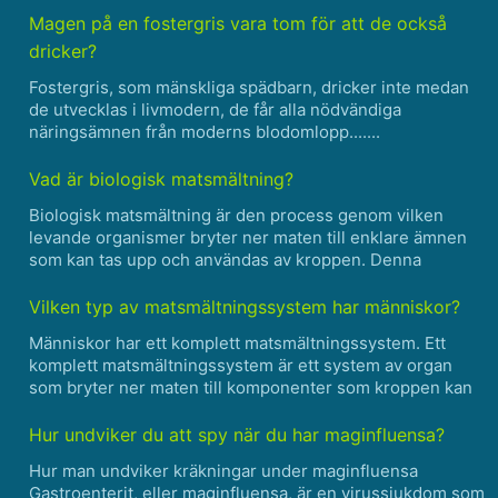
tarmar noggrant och sedan fylla dem med en bland......
Magen på en fostergris vara tom för att de också
dricker?
Fostergris, som mänskliga spädbarn, dricker inte medan
de utvecklas i livmodern, de får alla nödvändiga
näringsämnen från moderns blodomlopp.......
Vad är biologisk matsmältning?
Biologisk matsmältning är den process genom vilken
levande organismer bryter ner maten till enklare ämnen
som kan tas upp och användas av kroppen. Denna
process utförs av enzymer, som är proteiner som
fungerar som katalysatorer för specifika kemiska
Vilken typ av matsmältningssystem har människor?
reaktioner. Det fi......
Människor har ett komplett matsmältningssystem. Ett
komplett matsmältningssystem är ett system av organ
som bryter ner maten till komponenter som kroppen kan
ta upp och använda som näringsämnen. Det mänskliga
matsmältningssystemet består av munnen, matstrupen,
Hur undviker du att spy när du har maginfluensa?
magen, tu......
Hur man undviker kräkningar under maginfluensa
Gastroenterit, eller maginfluensa, är en virussjukdom som