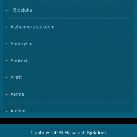
Vilka livsmedel stoppar diarré?
Höjdsjuka
Vad orsakar Nocturnal Reflux
Alzheimers sjukdom
Vad händer med gallan när gallblåsan saknas?
Aneurysm
Anorexi
Artrit
Astma
Autism
Ryggsmärta
Upphovsrätt ©
Hälsa och Sjukdom