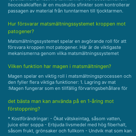
Ileocekalklaffen är en muskulös sfinkter som kontrollerar
passagen av material från tunntarmen till tjocktarmen.
Tjocktarmen är också fäst vid ändtarmen och anus.
Rektum är den sista delen av tjocktarmen, och den ......
Hur försvarar matsmältningssystemet kroppen mot
patogener?
Matsmältningssystemet spelar en avgörande roll för att
försvara kroppen mot patogener. Här är de viktigaste
mekanismerna genom vilka matsmältningssystemet
bidrar till immunförsvaret: Mekaniska barriärer: - Munnen,
matstrupen och magen fungerar som fysiska barriärer
Vilken funktion har magen i matsmältningen?
mo......
Magen spelar en viktig roll i matsmältningsprocessen och
den fyller flera viktiga funktioner: 1. Lagring av mat
:Magen fungerar som en tillfällig förvaringsbehållare för
intagen mat. Det kan expandera och hålla en avsevärd
mängd mat, vilket möjliggör gradvis matsmältni......
det bästa man kan använda på en 1-åring mot
förstoppning?
* Kostförändringar: - Ökat vätskeintag, såsom vatten,
juice eller soppa - Erbjuda livsmedel med hög fiberhalt,
såsom frukt, grönsaker och fullkorn - Undvik mat som kan