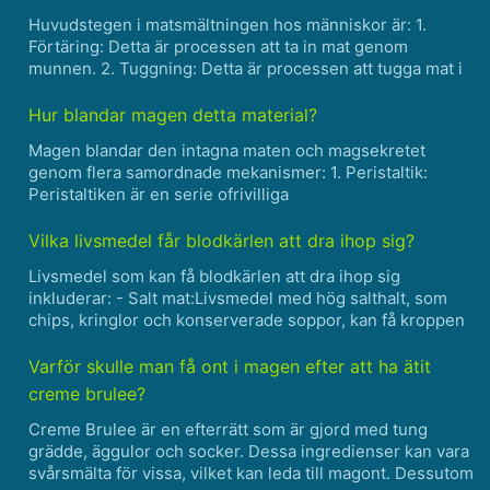
Huvudstegen i matsmältningen hos människor är: 1.
Förtäring: Detta är processen att ta in mat genom
munnen. 2. Tuggning: Detta är processen att tugga mat i
munnen, vilket bryter ner den i mindre bitar och blandar
den med saliv. 3. Deglution: Detta är processen att......
Hur blandar magen detta material?
Magen blandar den intagna maten och magsekretet
genom flera samordnade mekanismer: 1. Peristaltik:
Peristaltiken är en serie ofrivilliga
muskelsammandragningar som uppstår längs
magsäckens väggar. Dessa sammandragningar börjar från
Vilka livsmedel får blodkärlen att dra ihop sig?
den övre delen av magsäcken (fundus) ......
Livsmedel som kan få blodkärlen att dra ihop sig
inkluderar: - Salt mat:Livsmedel med hög salthalt, som
chips, kringlor och konserverade soppor, kan få kroppen
att behålla vatten, vilket leder till ökat blodtryck och
sammandragna blodkärl. - Bearbetat kött:Processat......
Varför skulle man få ont i magen efter att ha ätit
creme brulee?
Creme Brulee är en efterrätt som är gjord med tung
grädde, äggulor och socker. Dessa ingredienser kan vara
svårsmälta för vissa, vilket kan leda till magont. Dessutom