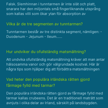
Falsk. Slemhinnan i tunntarmen är inte slät och platt,
snarare har den miljontals små fingerliknande utsprång
som kallas villi som ökar ytan för absorption av
näringsämnen.......
Vilka är de tre segmenten av tunntarmen?
Tunntarmen består av tre distinkta segment, nämligen: -
Duodenum - Jejunum - Ileum......
Hur undviker du ofullständig matsmältning?
Att undvika ofullständig matsmältning kräver att man antar
hälsosamma vanor och gör välgrundade kostval. Här är
några tips som hjälper dig att förbättra matsmältningen
och säkerställa korrekt näringsupptag: Ät långsamt och
medvetet: - Njut av dina måltider i lugn takt......
Vad heter den populära irländska rätten gjord
fårmage fylld med tarmar?
Den populära irländska rätten gjord av fårmage fylld med
tarmar kallas crubeens. Det är en traditionell maträtt som
avnjuts i olika delar av Irland, särskilt på landsbygden.
Crubeens görs genom att rengöra fårens mage och