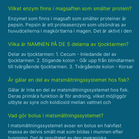
kan karamelltoppen på creme brulee också vara en bov,
eftersom den är gjord av socker och smör, som båd......
Vilket enzym finns i magsaften som smälter protein?
Enzymet som finns i magsaft som smälter proteiner är
pepsin. Pepsin är ett proteasenzym som utsöndras av
huvudcellerna i magkörtlarna i magen. Det är aktivt i den
sura miljön i magen och bryter ner proteiner till mindre
peptider. Pepsin är särskilt viktigt för matsmältn......
Vilka är NAMNEN PÅ DE 5 delarna av tjocktarmen?
Delar av tjocktarmen: 1. Cecum - Inledande del av
tjocktarmen. 2. Stigande kolon - Går upp från blindtarmen
till tvärgående tjocktarmen. 3. Tvärgående kolon - Korsar
buken horisontellt. 4. Fallande kolon - Åker ner från
tvärgående kolon till sigmoid kolon. 5. Si......
Är gälar en del av matsmältningssystemet hos fisk?
Gälar är inte en del av matsmältningssystemet hos fisk.
Deras primära funktion är för andning, vilket möjliggör
utbyte av syre och koldioxid mellan vattnet och
blodomloppet. Gälar extraherar löst syre från vattnet som
passerar över dem, som sedan kommer in i
Vad gör bolus i matsmältningssystemet?
blodomloppe......
I matsmältningssystemet avser en bolus en halvfast
massa av delvis smält mat som bildas i munnen efter
tuggning. Det är resultatet av den mekaniska