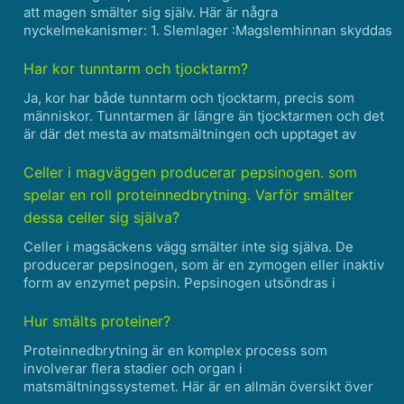
att magen smälter sig själv. Här är några
nyckelmekanismer: 1. Slemlager :Magslemhinnan skyddas
av ett tjockt lager av slem producerat av specialiserade
celler som kallas slemhalsceller. Detta slemskikt funge......
Har kor tunntarm och tjocktarm?
Ja, kor har både tunntarm och tjocktarm, precis som
människor. Tunntarmen är längre än tjocktarmen och det
är där det mesta av matsmältningen och upptaget av
näringsämnen sker. Tjocktarmen är där vatten absorberas
och avfall bildas. Kor har också en fyrkammarmage som
Celler i magväggen producerar pepsinogen. som
hj......
spelar en roll proteinnedbrytning. Varför smälter
dessa celler sig själva?
Celler i magsäckens vägg smälter inte sig själva. De
producerar pepsinogen, som är en zymogen eller inaktiv
form av enzymet pepsin. Pepsinogen utsöndras i
magsäckens lumen, där det aktiveras av den sura miljön
och omvandlas till pepsin. Pepsin börjar då bryta ner
Hur smälts proteiner?
protei......
Proteinnedbrytning är en komplex process som
involverar flera stadier och organ i
matsmältningssystemet. Här är en allmän översikt över