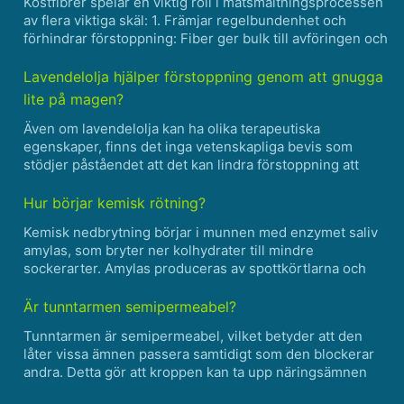
Kostfibrer spelar en viktig roll i matsmältningsprocessen
av flera viktiga skäl: 1. Främjar regelbundenhet och
förhindrar förstoppning: Fiber ger bulk till avföringen och
hjälper till att förhindra förstoppning. Det absorberar
vatten, vilket gör det lättare för avförin......
Lavendelolja hjälper förstoppning genom att gnugga
lite på magen?
Även om lavendelolja kan ha olika terapeutiska
egenskaper, finns det inga vetenskapliga bevis som
stödjer påståendet att det kan lindra förstoppning att
gnugga den på magen. Behandling av förstoppning
innebär vanligtvis livsstilsförändringar, kostförändringar
Hur börjar kemisk rötning?
och ibla......
Kemisk nedbrytning börjar i munnen med enzymet saliv
amylas, som bryter ner kolhydrater till mindre
sockerarter. Amylas produceras av spottkörtlarna och
blandas med mat när vi tuggar. Det startar processen att
bryta ner stärkelse till enklare sockerarter, som maltos
Är tunntarmen semipermeabel?
och......
Tunntarmen är semipermeabel, vilket betyder att den
låter vissa ämnen passera samtidigt som den blockerar
andra. Detta gör att kroppen kan ta upp näringsämnen
från maten vi äter samtidigt som det förhindrar att