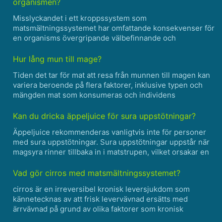
organismen?
Misslyckandet i ett kroppssystem som
matsmältningssystemet har omfattande konsekvenser för
en organisms övergripande välbefinnande och
överlevnad. Matsmältningssystemet spelar en avgörande
roll i processen att förvärva och utnyttja näringsämnen
Hur lång mun till mage?
från maten, vilket är avg......
Tiden det tar för mat att resa från munnen till magen kan
variera beroende på flera faktorer, inklusive typen och
mängden mat som konsumeras och individens
matsmältningshastighet. I genomsnitt tar det cirka 4 till 8
sekunder för mat att färdas genom svalget (halsen)
Kan du dricka äppeljuice för sura uppstötningar?
och......
Äppeljuice rekommenderas vanligtvis inte för personer
med sura uppstötningar. Sura uppstötningar uppstår när
magsyra rinner tillbaka in i matstrupen, vilket orsakar en
brännande känsla och andra obekväma symtom. Sur mat
och dryck, såsom äppeljuice, kan förvärra dessa ......
Vad gör cirros med matsmältningssystemet?
cirros är en irreversibel kronisk leversjukdom som
kännetecknas av att frisk levervävnad ersätts med
ärrvävnad på grund av olika faktorer som kronisk
alkoholism, hepatit B och C, fettleversjukdom och vissa