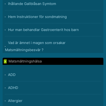
Ihållande Gallblåsan Symtom
Hem Instruktioner för sondmatning
Hur man behandlar Gastroenterit hos barn
Vad är ämnet i magen som orsakar
Matsmältningsbesvär ?
Matsmältningshälsa
Hur identifiera laktasbrist
ADD
Är matsmältningssystemet en del av
utsöndringssystemet?
ADHD
Nasogastrisk Feeding Tube Underhåll
Allergier