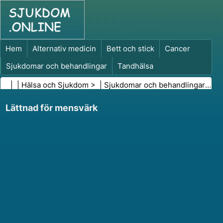
Hem
Alternativ medicin
Bett och stick
Cancer
Sjukdomar och behandlingar
Tandhälsa
Kost och näring
Familjehälsa
| |
Hälsa och Sjukdom
> |
Sjukdomar och behandlingar
|
PM
Hälso- och sjukvårdsbranschen
Psykisk hälsa
Lättnad för mensvärk
Folkhälsa och säkerhet
Kirurgi och ingrepp
Hälsa