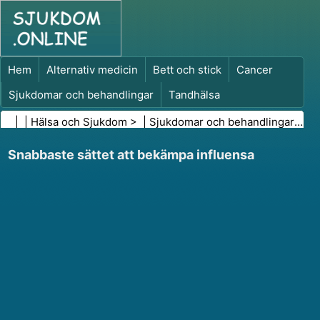
Hem
Alternativ medicin
Bett och stick
Cancer
Sjukdomar och behandlingar
Tandhälsa
Kost och näring
Familjehälsa
| |
Hälsa och Sjukdom
> |
Sjukdomar och behandlingar
|
För
Hälso- och sjukvårdsbranschen
Psykisk hälsa
Snabbaste sättet att bekämpa influensa
Folkhälsa och säkerhet
Kirurgi och ingrepp
Hälsa