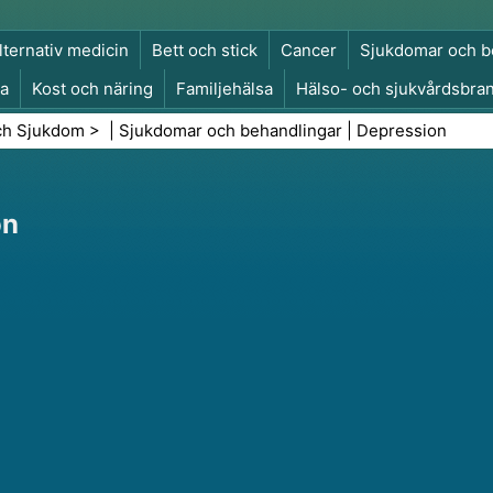
lternativ medicin
Bett och stick
Cancer
Sjukdomar och b
a
Kost och näring
Familjehälsa
Hälso- och sjukvårdsbra
a och säkerhet
Kirurgi och ingrepp
Hälsa
ch Sjukdom
> |
Sjukdomar och behandlingar
|
Depression
on