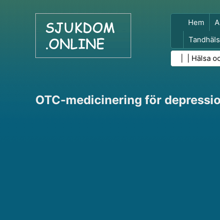
Hem
A
Tandhäls
Folkhäls
| |
Hälsa o
OTC-medicinering för depressi