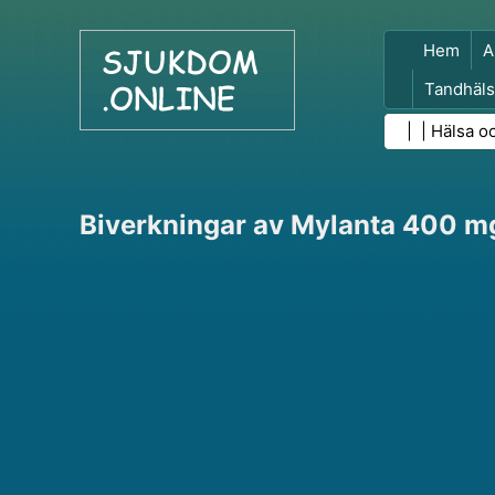
Hem
A
Tandhäls
Folkhäls
| |
Hälsa o
Biverkningar av Mylanta 400 m