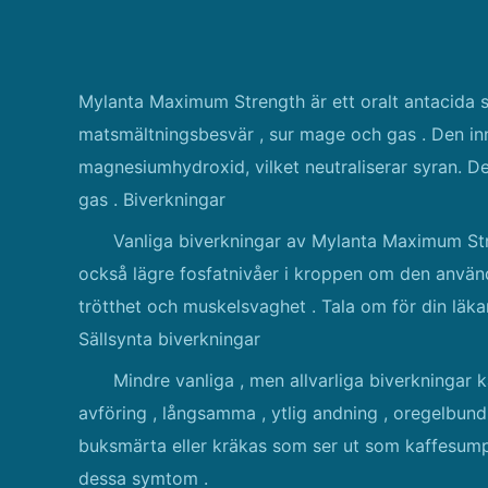
Mylanta Maximum Strength är ett oralt antacida s
matsmältningsbesvär , sur mage och gas . Den i
magnesiumhydroxid, vilket neutraliserar syran. De
gas . Biverkningar
Vanliga biverkningar av Mylanta Maximum Str
också lägre fosfatnivåer i kroppen om den används 
trötthet och muskelsvaghet . Tala om för din lä
Sällsynta biverkningar
Mindre vanliga , men allvarliga biverkningar k
avföring , långsamma , ytlig andning , oregelbundna
buksmärta eller kräkas som ser ut som kaffesum
dessa symtom .