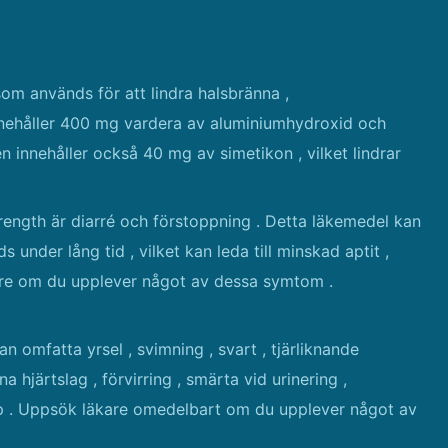
om används för att lindra halsbränna ,
nnehåller 400 mg vardera av aluminiumhydroxid och
n innehåller också 40 mg av simetikon , vilket lindrar
ength är diarré och förstoppning . Detta läkemedel kan
under lång tid , vilket kan leda till minskad aptit ,
kare om du upplever något av dessa symtom .
an omfatta yrsel , svimning , svart , tjärliknande
 hjärtslag , förvirring , smärta vid urinering ,
p . Uppsök läkare omedelbart om du upplever något av