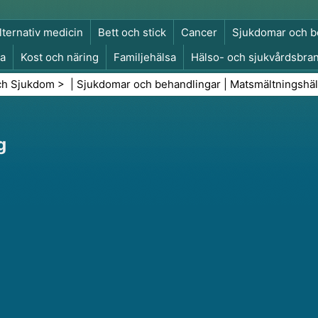
lternativ medicin
Bett och stick
Cancer
Sjukdomar och b
a
Kost och näring
Familjehälsa
Hälso- och sjukvårdsbra
a och säkerhet
Kirurgi och ingrepp
Hälsa
ch Sjukdom
> |
Sjukdomar och behandlingar
|
Matsmältningshä
g